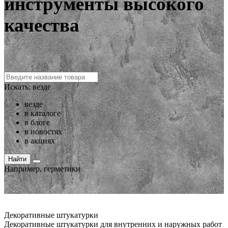
инструменты высокого
качества
Искать:
везде
везде
в каталоге
в блоге
в новостях
в акциях
Найти
Например,
герметики
Декоративные штукатурки
Декоративные штукатурки для внутренних и наружных работ