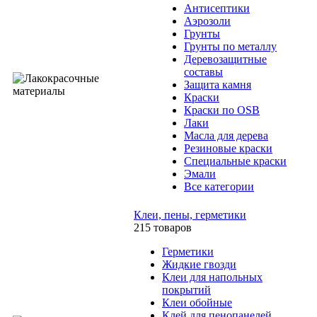
Антисептики
Аэрозоли
Грунты
Грунты по металлу
Деревозащитные
составы
Защита камня
Краски
Краски по OSB
Лаки
Масла для дерева
Резиновые краски
Специальные краски
Эмали
Все категории
Клеи, пены, герметики
215 товаров
Герметики
Жидкие гвозди
Клеи для напольных
покрытий
Клеи обойные
Клей для пенопанелей