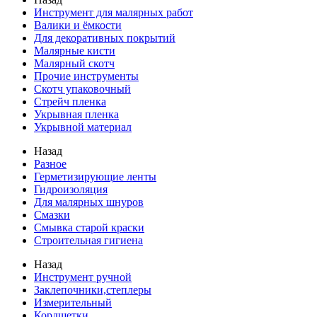
Инструмент для малярных работ
Валики и ёмкости
Для декоративных покрытий
Малярные кисти
Малярный скотч
Прочие инструменты
Скотч упаковочный
Стрейч пленка
Укрывная пленка
Укрывной материал
Назад
Разное
Герметизирующие ленты
Гидроизоляция
Для малярных шнуров
Смазки
Смывка старой краски
Строительная гигиена
Назад
Инструмент ручной
Заклепочники,степлеры
Измерительный
Кордщетки