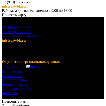
+7 (919) 183-80-30
intstroi@bk.ru
Работаем для вас ежедневно с 9.00 до 18.00
Показать карту
+7 (980) 540-30-89
+7 (919) 183-80-30
Написать в WhatsApp
intstroi@bk.ru
Мы предлагаем широкий ассортимент продукции,
включающий в себя декоративные штукатурки, инструмент
для малярных работ, ручной инструмент, клея, пены,
герметики, лакокрасочные материалы и многое другое.
Обработка персональных данных
Разработано в
На главную
О компании
Каталог товаров
Ремонт квартир
Доставка и оплата
Контакты
© 2023-2024 Все права защищены.
Позвоните нам!
Личный кабинет