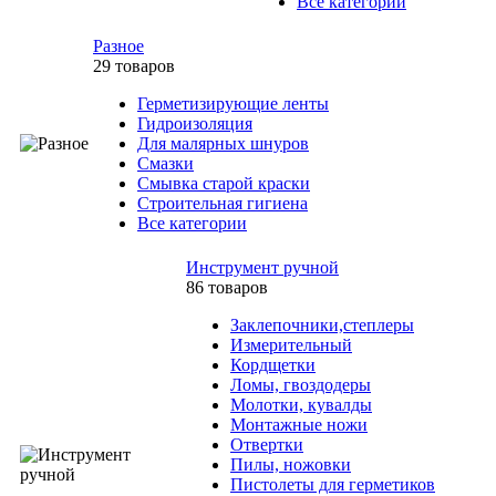
Все категории
Разное
29 товаров
Герметизирующие ленты
Гидроизоляция
Для малярных шнуров
Смазки
Смывка старой краски
Строительная гигиена
Все категории
Инструмент ручной
86 товаров
Заклепочники,степлеры
Измерительный
Кордщетки
Ломы, гвоздодеры
Молотки, кувалды
Монтажные ножи
Отвертки
Пилы, ножовки
Пистолеты для герметиков