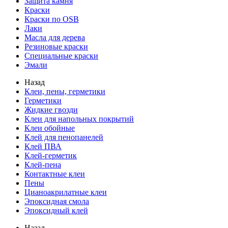
Защита камня
Краски
Краски по OSB
Лаки
Масла для дерева
Резиновые краски
Специальные краски
Эмали
Назад
Клеи, пены, герметики
Герметики
Жидкие гвозди
Клеи для напольных покрытий
Клеи обойные
Клей для пенопанелей
Клей ПВА
Клей-герметик
Клей-пена
Контактные клеи
Пены
Цианоакрилатные клеи
Эпоксидная смола
Эпоксидный клей
Назад