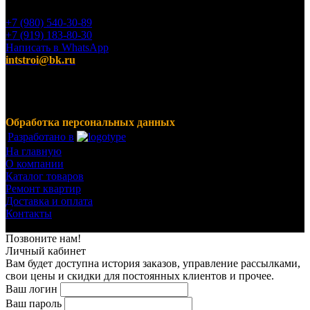
+7 (980) 540-30-89
+7 (919) 183-80-30
Написать в WhatsApp
intstroi@bk.ru
Мы предлагаем широкий ассортимент продукции,
включающий в себя декоративные штукатурки, инструмент
для малярных работ, ручной инструмент, клея, пены,
герметики, лакокрасочные материалы и многое другое.
Обработка персональных данных
Разработано в
На главную
О компании
Каталог товаров
Ремонт квартир
Доставка и оплата
Контакты
© 2023-2024 Все права защищены.
Позвоните нам!
Личный кабинет
Вам будет доступна история заказов, управление рассылками,
свои цены и скидки для постоянных клиентов и прочее.
Ваш логин
Ваш пароль