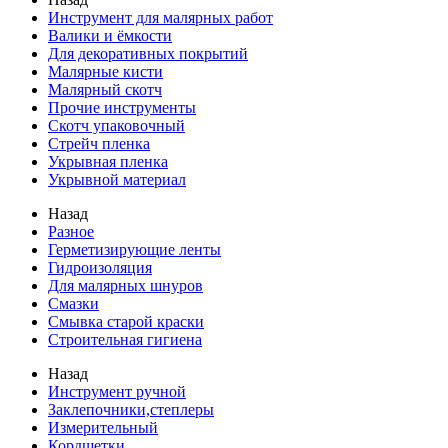
Инструмент для малярных работ
Валики и ёмкости
Для декоративных покрытий
Малярные кисти
Малярный скотч
Прочие инструменты
Скотч упаковочный
Стрейч пленка
Укрывная пленка
Укрывной материал
Назад
Разное
Герметизирующие ленты
Гидроизоляция
Для малярных шнуров
Смазки
Смывка старой краски
Строительная гигиена
Назад
Инструмент ручной
Заклепочники,степлеры
Измерительный
Кордщетки