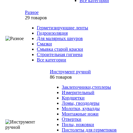
Все категории
Разное
29 товаров
Герметизирующие ленты
Гидроизоляция
Для малярных шнуров
Смазки
Смывка старой краски
Строительная гигиена
Все категории
Инструмент ручной
86 товаров
Заклепочники,степлеры
Измерительный
Кордщетки
Ломы, гвоздодеры
Молотки, кувалды
Монтажные ножи
Отвертки
Пилы, ножовки
Пистолеты для герметиков