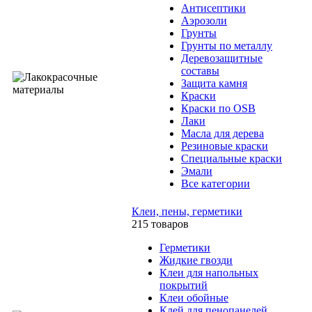
Антисептики
Аэрозоли
Грунты
Грунты по металлу
Деревозащитные
составы
Защита камня
Краски
Краски по OSB
Лаки
Масла для дерева
Резиновые краски
Специальные краски
Эмали
Все категории
Клеи, пены, герметики
215 товаров
Герметики
Жидкие гвозди
Клеи для напольных
покрытий
Клеи обойные
Клей для пенопанелей