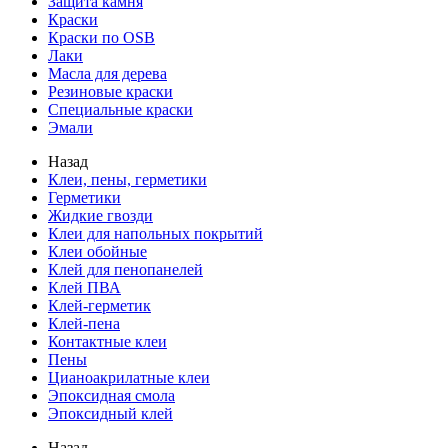
Защита камня
Краски
Краски по OSB
Лаки
Масла для дерева
Резиновые краски
Специальные краски
Эмали
Назад
Клеи, пены, герметики
Герметики
Жидкие гвозди
Клеи для напольных покрытий
Клеи обойные
Клей для пенопанелей
Клей ПВА
Клей-герметик
Клей-пена
Контактные клеи
Пены
Цианоакрилатные клеи
Эпоксидная смола
Эпоксидный клей
Назад