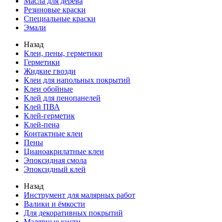
Масла для дерева
Резиновые краски
Специальные краски
Эмали
Назад
Клеи, пены, герметики
Герметики
Жидкие гвозди
Клеи для напольных покрытий
Клеи обойные
Клей для пенопанелей
Клей ПВА
Клей-герметик
Клей-пена
Контактные клеи
Пены
Цианоакрилатные клеи
Эпоксидная смола
Эпоксидный клей
Назад
Инструмент для малярных работ
Валики и ёмкости
Для декоративных покрытий
Малярные кисти