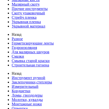
Малярный скотч
Прочие инструменты
Скотч упаковочный
Стрейч пленка
Укрывная пленка
Укрывной материал
Назад
Разное
Герметизирующие ленты
Гидроизоляция
Для малярных шнуров
Смазки
Смывка старой краски
Строительная гигиена
Назад
Инструмент ручной
Заклепочники,степлеры
Измерительный
Кордщетки
Ломы, гвоздодеры
Молотки, кувалды
Монтажные ножи
Отвертки