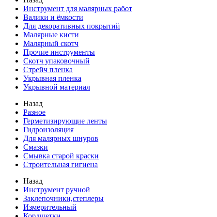
Инструмент для малярных работ
Валики и ёмкости
Для декоративных покрытий
Малярные кисти
Малярный скотч
Прочие инструменты
Скотч упаковочный
Стрейч пленка
Укрывная пленка
Укрывной материал
Назад
Разное
Герметизирующие ленты
Гидроизоляция
Для малярных шнуров
Смазки
Смывка старой краски
Строительная гигиена
Назад
Инструмент ручной
Заклепочники,степлеры
Измерительный
Кордщетки