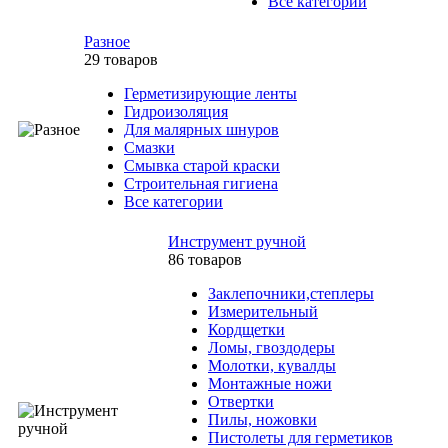
Все категории
Разное
29 товаров
Герметизирующие ленты
Гидроизоляция
Для малярных шнуров
Смазки
Смывка старой краски
Строительная гигиена
Все категории
Инструмент ручной
86 товаров
Заклепочники,степлеры
Измерительный
Кордщетки
Ломы, гвоздодеры
Молотки, кувалды
Монтажные ножи
Отвертки
Пилы, ножовки
Пистолеты для герметиков