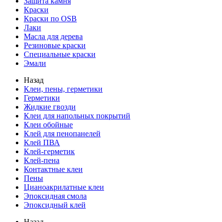
Защита камня
Краски
Краски по OSB
Лаки
Масла для дерева
Резиновые краски
Специальные краски
Эмали
Назад
Клеи, пены, герметики
Герметики
Жидкие гвозди
Клеи для напольных покрытий
Клеи обойные
Клей для пенопанелей
Клей ПВА
Клей-герметик
Клей-пена
Контактные клеи
Пены
Цианоакрилатные клеи
Эпоксидная смола
Эпоксидный клей
Назад