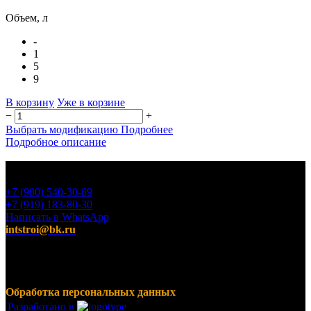
Объем, л
-
1
5
9
В корзину
Уже в корзине
−
+
Выбрать модификацию
Подробнее
Подробное описание
+7 (980) 540-30-89
+7 (919) 183-80-30
Написать в WhatsApp
intstroi@bk.ru
Мы предлагаем широкий ассортимент продукции,
включающий в себя декоративные штукатурки, инструмент
для малярных работ, ручной инструмент, клея, пены,
герметики, лакокрасочные материалы и многое другое.
Обработка персональных данных
Разработано в