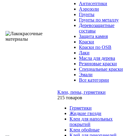
Антисептики
Аэрозоли
Грунты
Грунты по металлу
Деревозащитные
составы
Защита камня
Краски
Краски по OSB
Лаки
Масла для дерева
Резиновые краски
Специальные краски
Эмали
Все категории
Клеи, пены, герметики
215 товаров
Герметики
Жидкие гвозди
Клеи для напольных
покрытий
Клеи обойные
Клей для пенопанелей