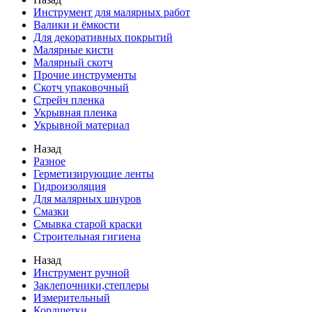
Инструмент для малярных работ
Валики и ёмкости
Для декоративных покрытий
Малярные кисти
Малярный скотч
Прочие инструменты
Скотч упаковочный
Стрейч пленка
Укрывная пленка
Укрывной материал
Назад
Разное
Герметизирующие ленты
Гидроизоляция
Для малярных шнуров
Смазки
Смывка старой краски
Строительная гигиена
Назад
Инструмент ручной
Заклепочники,степлеры
Измерительный
Кордщетки