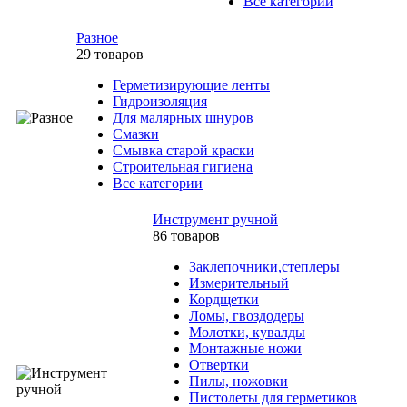
Все категории
Разное
29 товаров
Герметизирующие ленты
Гидроизоляция
Для малярных шнуров
Смазки
Смывка старой краски
Строительная гигиена
Все категории
Инструмент ручной
86 товаров
Заклепочники,степлеры
Измерительный
Кордщетки
Ломы, гвоздодеры
Молотки, кувалды
Монтажные ножи
Отвертки
Пилы, ножовки
Пистолеты для герметиков