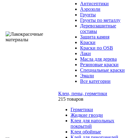
Антисептики
Аэрозоли
Грунты
Грунты по металлу
Деревозащитные
составы
Защита камня
Краски
Краски по OSB
Лаки
Масла для дерева
Резиновые краски
Специальные краски
Эмали
Все категории
Клеи, пены, герметики
215 товаров
Герметики
Жидкие гвозди
Клеи для напольных
покрытий
Клеи обойные
Клей для пенопанелей