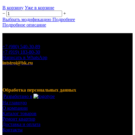
В корзину
Уже в корзине
−
+
Выбрать модификацию
Подробнее
Подробное описание
+7 (980) 540-30-89
+7 (919) 183-80-30
Написать в WhatsApp
intstroi@bk.ru
Мы предлагаем широкий ассортимент продукции,
включающий в себя декоративные штукатурки, инструмент
для малярных работ, ручной инструмент, клея, пены,
герметики, лакокрасочные материалы и многое другое.
Обработка персональных данных
Разработано в
На главную
О компании
Каталог товаров
Ремонт квартир
Доставка и оплата
Контакты