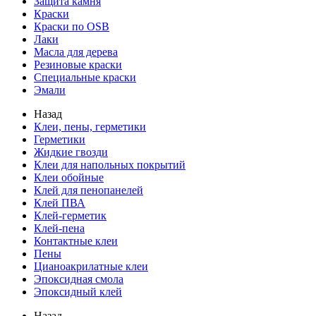
Защита камня
Краски
Краски по OSB
Лаки
Масла для дерева
Резиновые краски
Специальные краски
Эмали
Назад
Клеи, пены, герметики
Герметики
Жидкие гвозди
Клеи для напольных покрытий
Клеи обойные
Клей для пенопанелей
Клей ПВА
Клей-герметик
Клей-пена
Контактные клеи
Пены
Цианоакрилатные клеи
Эпоксидная смола
Эпоксидный клей
Назад