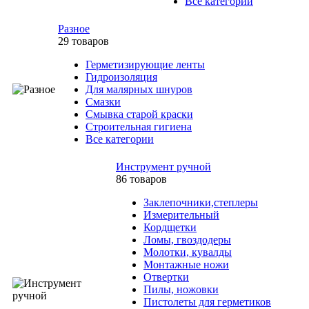
Все категории
Разное
29 товаров
Герметизирующие ленты
Гидроизоляция
Для малярных шнуров
Смазки
Смывка старой краски
Строительная гигиена
Все категории
Инструмент ручной
86 товаров
Заклепочники,степлеры
Измерительный
Кордщетки
Ломы, гвоздодеры
Молотки, кувалды
Монтажные ножи
Отвертки
Пилы, ножовки
Пистолеты для герметиков