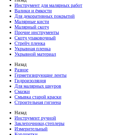
Инструмент для малярных работ
Валики и ёмкости
Для декоративных покрытий
Малярные кисти
Малярный скотч
Прочие инструменты
Скотч упаковочный
Стрейч пленка
Укрывная пленка
Укрывной материал
Назад
Разное
Герметизирующие ленты
Гидроизоляция
Для малярных шнуров
Смазки
Смывка старой краски
Строительная гигиена
Назад
Инструмент ручной
Заклепочники,степлеры
Измерительный
Кордщетки