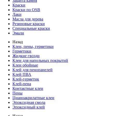
Защита камня
Краски
Краски по OSB
Лаки
Масла для дерева
Резиновые краски
Специальные краски
Эмали
Назад
Клеи, пены, герметики
Герметики
Жидкие гвозди
Клеи для напольных покрытий
Клеи обойные
Клей для пенопанелей
Клей ПВА
Клей-герметик
Клей-пена
Контактные клеи
Пены
Цианоакрилатные клеи
Эпоксидная смола
Эпоксидный клей
Назад