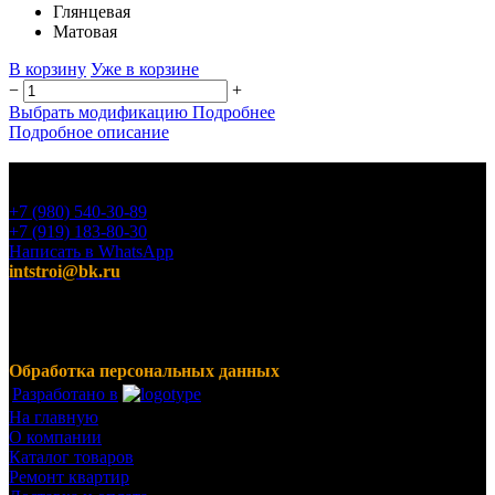
Глянцевая
Матовая
В корзину
Уже в корзине
−
+
Выбрать модификацию
Подробнее
Подробное описание
+7 (980) 540-30-89
+7 (919) 183-80-30
Написать в WhatsApp
intstroi@bk.ru
Мы предлагаем широкий ассортимент продукции,
включающий в себя декоративные штукатурки, инструмент
для малярных работ, ручной инструмент, клея, пены,
герметики, лакокрасочные материалы и многое другое.
Обработка персональных данных
Разработано в
На главную
О компании
Каталог товаров
Ремонт квартир