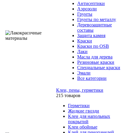
Антисептики
Аэрозоли
Грунты
Грунты по металлу
Деревозащитные
составы
Защита камня
Краски
Краски по OSB
Лаки
Масла для дерева
Резиновые краски
Специальные краски
Эмали
Все категории
Клеи, пены, герметики
215 товаров
Герметики
Жидкие гвозди
Клеи для напольных
покрытий
Клеи обойные
Клей для пенопанелей