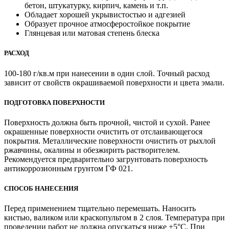
бетон, штукатурку, кирпич, камень и т.п.
Обладает хорошей укрывистостью и адгезией
Образует прочное атмосферостойкое покрытие
Глянцевая или матовая степень блеска
РАСХОД
100-180 г/кв.м при нанесении в один слой. Точный расход
зависит от свойств окрашиваемой поверхности и цвета эмали.
ПОДГОТОВКА ПОВЕРХНОСТИ
Поверхность должна быть прочной, чистой и сухой. Ранее
окрашенные поверхности очистить от отслаивающегося
покрытия. Металлические поверхности очис­тить от рыхлой
ржавчины, окалины и обезжирить растворителем.
Рекомендуется предварительно загрунтовать поверхность
антикоррозионным грунтом ГФ 021.
СПОСОБ НАНЕСЕНИЯ
Перед применением тщательно перемешать. Наносить
кистью, валиком или краскопультом в 2 слоя. Температура при
проведении работ не должна опускаться ниже +5°С. При