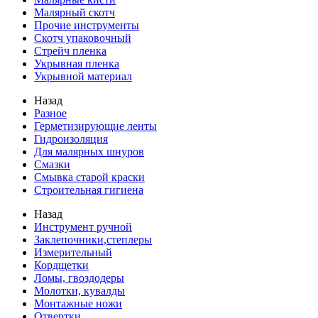
Малярный скотч
Прочие инструменты
Скотч упаковочный
Стрейч пленка
Укрывная пленка
Укрывной материал
Назад
Разное
Герметизирующие ленты
Гидроизоляция
Для малярных шнуров
Смазки
Смывка старой краски
Строительная гигиена
Назад
Инструмент ручной
Заклепочники,степлеры
Измерительный
Кордщетки
Ломы, гвоздодеры
Молотки, кувалды
Монтажные ножи
Отвертки