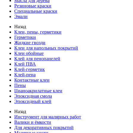
Масла для дерева
Резиновые краски
Специальные краски
Эмали
Назад
Клеи, пены, герметики
Герметики
Жидкие гвозди
Клеи для напольных покрытий
Клеи обойные
Клей для пенопанелей
Клей ПВА
Клей-герметик
Клей-пена
Контактные клеи
Пены
Цианоакрилатные клеи
Эпоксидная смола
Эпоксидный клей
Назад
Инструмент для малярных работ
Валики и ёмкости
Для декоративных покрытий
Малярные кисти