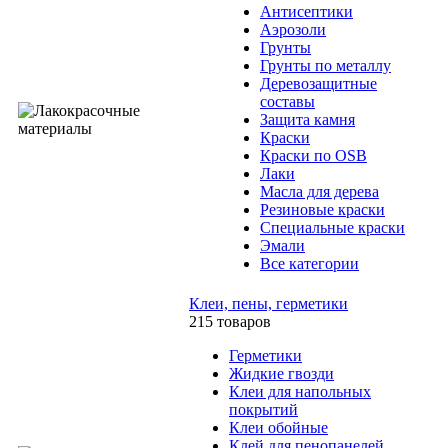
Антисептики
Аэрозоли
Грунты
Грунты по металлу
Деревозащитные
составы
Защита камня
Краски
Краски по OSB
Лаки
Масла для дерева
Резиновые краски
Специальные краски
Эмали
Все категории
Клеи, пены, герметики
215 товаров
Герметики
Жидкие гвозди
Клеи для напольных
покрытий
Клеи обойные
Клей для пенопанелей