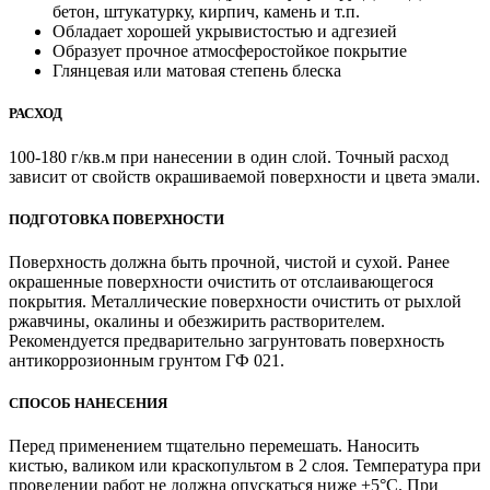
бетон, штукатурку, кирпич, камень и т.п.
Обладает хорошей укрывистостью и адгезией
Образует прочное атмосферостойкое покрытие
Глянцевая или матовая степень блеска
РАСХОД
100-180 г/кв.м при нанесении в один слой. Точный расход
зависит от свойств окрашиваемой поверхности и цвета эмали.
ПОДГОТОВКА ПОВЕРХНОСТИ
Поверхность должна быть прочной, чистой и сухой. Ранее
окрашенные поверхности очистить от отслаивающегося
покрытия. Металлические поверхности очис­тить от рыхлой
ржавчины, окалины и обезжирить растворителем.
Рекомендуется предварительно загрунтовать поверхность
антикоррозионным грунтом ГФ 021.
СПОСОБ НАНЕСЕНИЯ
Перед применением тщательно перемешать. Наносить
кистью, валиком или краскопультом в 2 слоя. Температура при
проведении работ не должна опускаться ниже +5°С. При