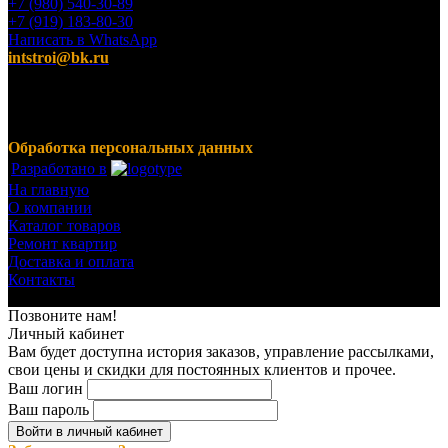
+7 (980) 540-30-89
+7 (919) 183-80-30
Написать в WhatsApp
intstroi@bk.ru
Мы предлагаем широкий ассортимент продукции,
включающий в себя декоративные штукатурки, инструмент
для малярных работ, ручной инструмент, клея, пены,
герметики, лакокрасочные материалы и многое другое.
Обработка персональных данных
Разработано в
На главную
О компании
Каталог товаров
Ремонт квартир
Доставка и оплата
Контакты
© 2023-2024 Все права защищены.
Позвоните нам!
Личный кабинет
Вам будет доступна история заказов, управление рассылками,
свои цены и скидки для постоянных клиентов и прочее.
Ваш логин
Ваш пароль
Войти в личный кабинет