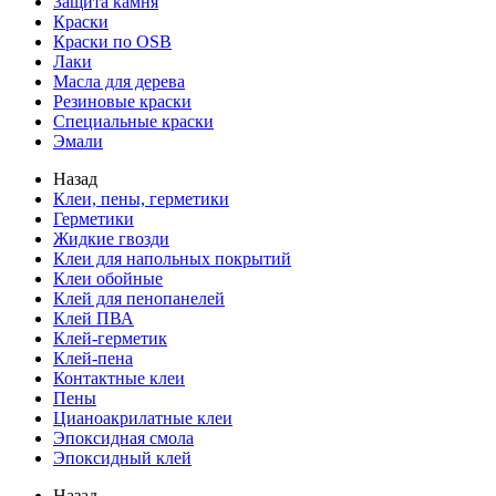
Защита камня
Краски
Краски по OSB
Лаки
Масла для дерева
Резиновые краски
Специальные краски
Эмали
Назад
Клеи, пены, герметики
Герметики
Жидкие гвозди
Клеи для напольных покрытий
Клеи обойные
Клей для пенопанелей
Клей ПВА
Клей-герметик
Клей-пена
Контактные клеи
Пены
Цианоакрилатные клеи
Эпоксидная смола
Эпоксидный клей
Назад