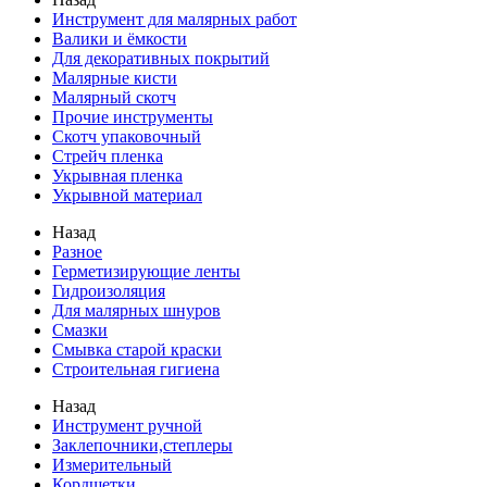
Инструмент для малярных работ
Валики и ёмкости
Для декоративных покрытий
Малярные кисти
Малярный скотч
Прочие инструменты
Скотч упаковочный
Стрейч пленка
Укрывная пленка
Укрывной материал
Назад
Разное
Герметизирующие ленты
Гидроизоляция
Для малярных шнуров
Смазки
Смывка старой краски
Строительная гигиена
Назад
Инструмент ручной
Заклепочники,степлеры
Измерительный
Кордщетки