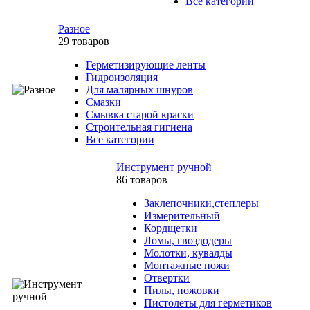
Все категории
Разное
29 товаров
Герметизирующие ленты
Гидроизоляция
Для малярных шнуров
Смазки
Смывка старой краски
Строительная гигиена
Все категории
Инструмент ручной
86 товаров
Заклепочники,степлеры
Измерительный
Кордщетки
Ломы, гвоздодеры
Молотки, кувалды
Монтажные ножи
Отвертки
Пилы, ножовки
Пистолеты для герметиков