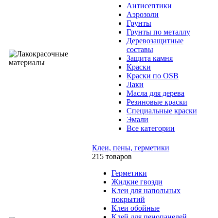
Антисептики
Аэрозоли
Грунты
Грунты по металлу
Деревозащитные
составы
Защита камня
Краски
Краски по OSB
Лаки
Масла для дерева
Резиновые краски
Специальные краски
Эмали
Все категории
Клеи, пены, герметики
215 товаров
Герметики
Жидкие гвозди
Клеи для напольных
покрытий
Клеи обойные
Клей для пенопанелей