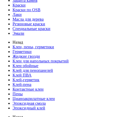
Защита камня
Краски
Краски по OSB
Лаки
Масла для дерева
Резиновые краски
Специальные краски
Эмали
Назад
Клеи, пены, герметики
Герметики
Жидкие гвозди
Клеи для напольных покрытий
Клеи обойные
Клей для пенопанелей
Клей ПВА
Клей-герметик
Клей-пена
Контактные клеи
Пены
Цианоакрилатные клеи
Эпоксидная смола
Эпоксидный клей
Назад