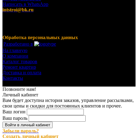
Написать в WhatsApp
intstroi@bk.ru
Мы предлагаем широкий ассортимент продукции,
включающий в себя декоративные штукатурки, инструмент
для малярных работ, ручной инструмент, клея, пены,
герметики, лакокрасочные материалы и многое другое.
Обработка персональных данных
Разработано в
На главную
О компании
Каталог товаров
Ремонт квартир
Доставка и оплата
Контакты
© 2023-2024 Все права защищены.
Позвоните нам!
Личный кабинет
Вам будет доступна история заказов, управление рассылками,
свои цены и скидки для постоянных клиентов и прочее.
Ваш логин
Ваш пароль
Войти в личный кабинет
Забыли пароль?
Создать личный кабинет