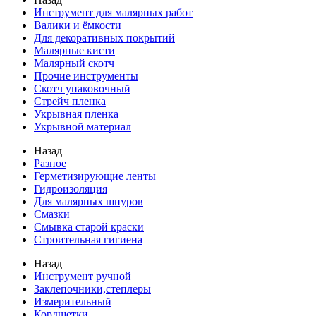
Инструмент для малярных работ
Валики и ёмкости
Для декоративных покрытий
Малярные кисти
Малярный скотч
Прочие инструменты
Скотч упаковочный
Стрейч пленка
Укрывная пленка
Укрывной материал
Назад
Разное
Герметизирующие ленты
Гидроизоляция
Для малярных шнуров
Смазки
Смывка старой краски
Строительная гигиена
Назад
Инструмент ручной
Заклепочники,степлеры
Измерительный
Кордщетки