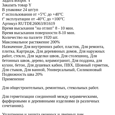
Задать вопрос Y
Заказать товар Y
В упаковке 24 шт/уп
t° использования от +5°C до +40°C
t° эксплуатации от -40°C до +100°C
Артикул RUTDE26063/H1619
Время высыхания "на отлип" 8 - 10 мин.
Время высыхания поверхности 8-10 мин.
Количество на паллете 1920 шт.
Максимальное растяжение 200%
Назначение Для внутренних работ, пластик, Для ремонта,
плитка, Картридж, Для деревянных домов, Для наружных
работ, стекло, Для заделки швов, Для столешниц, Для
бетонных швов, дерево, керамогранит, Для поддона, для
кухни, бетон, Для душевых кабин, ПВХ, Шовный герметик,
Для стыков, Для ванной, Универсальный, Силиконовый
Подвижность шва 20%
Применение
Для общестроительных, ремонтных, стекольных работ.
Для герметизации соединений между керамическими,
фарфоровыми и деревянными изделиями (в различных
сочетаниях).
Уплотнение и защита оконных и дверных рам.