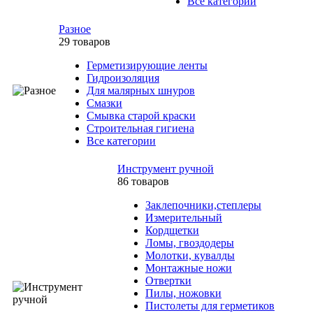
Все категории
Разное
29 товаров
Герметизирующие ленты
Гидроизоляция
Для малярных шнуров
Смазки
Смывка старой краски
Строительная гигиена
Все категории
Инструмент ручной
86 товаров
Заклепочники,степлеры
Измерительный
Кордщетки
Ломы, гвоздодеры
Молотки, кувалды
Монтажные ножи
Отвертки
Пилы, ножовки
Пистолеты для герметиков