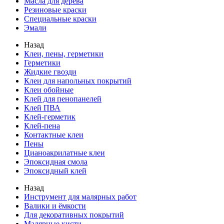
Масла для дерева
Резиновые краски
Специальные краски
Эмали
Назад
Клеи, пены, герметики
Герметики
Жидкие гвозди
Клеи для напольных покрытий
Клеи обойные
Клей для пенопанелей
Клей ПВА
Клей-герметик
Клей-пена
Контактные клеи
Пены
Цианоакрилатные клеи
Эпоксидная смола
Эпоксидный клей
Назад
Инструмент для малярных работ
Валики и ёмкости
Для декоративных покрытий
Малярные кисти