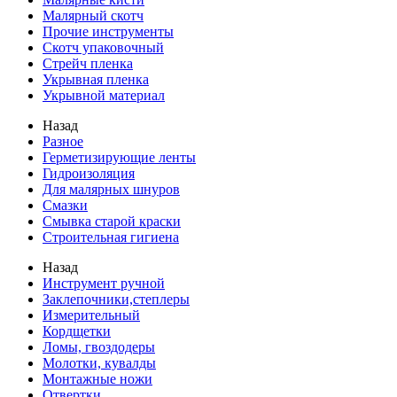
Малярный скотч
Прочие инструменты
Скотч упаковочный
Стрейч пленка
Укрывная пленка
Укрывной материал
Назад
Разное
Герметизирующие ленты
Гидроизоляция
Для малярных шнуров
Смазки
Смывка старой краски
Строительная гигиена
Назад
Инструмент ручной
Заклепочники,степлеры
Измерительный
Кордщетки
Ломы, гвоздодеры
Молотки, кувалды
Монтажные ножи
Отвертки