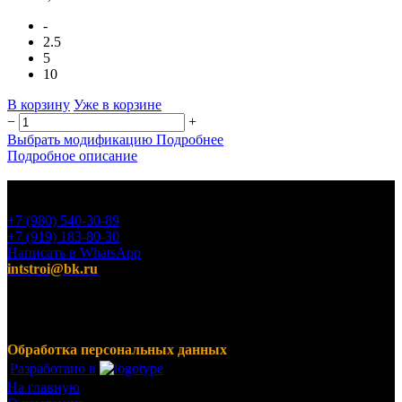
-
2.5
5
10
В корзину
Уже в корзине
−
+
Выбрать модификацию
Подробнее
Подробное описание
+7 (980) 540-30-89
+7 (919) 183-80-30
Написать в WhatsApp
intstroi@bk.ru
Мы предлагаем широкий ассортимент продукции,
включающий в себя декоративные штукатурки, инструмент
для малярных работ, ручной инструмент, клея, пены,
герметики, лакокрасочные материалы и многое другое.
Обработка персональных данных
Разработано в
На главную