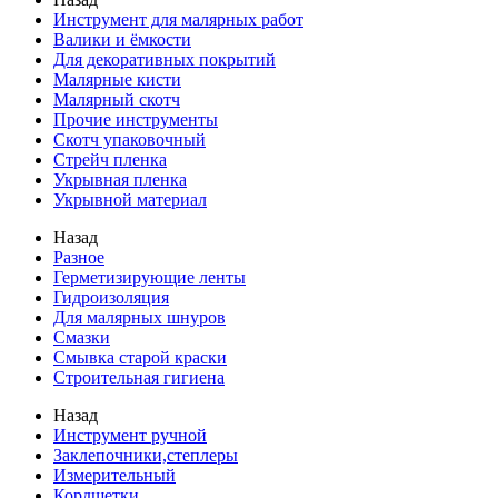
Инструмент для малярных работ
Валики и ёмкости
Для декоративных покрытий
Малярные кисти
Малярный скотч
Прочие инструменты
Скотч упаковочный
Стрейч пленка
Укрывная пленка
Укрывной материал
Назад
Разное
Герметизирующие ленты
Гидроизоляция
Для малярных шнуров
Смазки
Смывка старой краски
Строительная гигиена
Назад
Инструмент ручной
Заклепочники,степлеры
Измерительный
Кордщетки