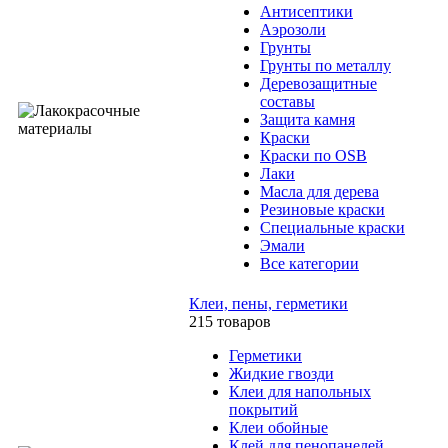
Антисептики
Аэрозоли
Грунты
Грунты по металлу
Деревозащитные
составы
Защита камня
Краски
Краски по OSB
Лаки
Масла для дерева
Резиновые краски
Специальные краски
Эмали
Все категории
Клеи, пены, герметики
215 товаров
Герметики
Жидкие гвозди
Клеи для напольных
покрытий
Клеи обойные
Клей для пенопанелей