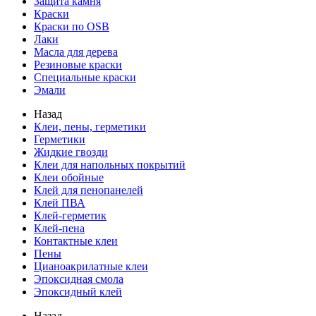
Защита камня
Краски
Краски по OSB
Лаки
Масла для дерева
Резиновые краски
Специальные краски
Эмали
Назад
Клеи, пены, герметики
Герметики
Жидкие гвозди
Клеи для напольных покрытий
Клеи обойные
Клей для пенопанелей
Клей ПВА
Клей-герметик
Клей-пена
Контактные клеи
Пены
Цианоакрилатные клеи
Эпоксидная смола
Эпоксидный клей
Назад