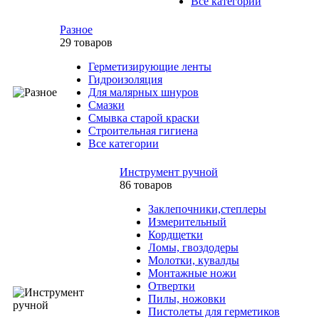
Все категории
Разное
29 товаров
Герметизирующие ленты
Гидроизоляция
Для малярных шнуров
Смазки
Смывка старой краски
Строительная гигиена
Все категории
Инструмент ручной
86 товаров
Заклепочники,степлеры
Измерительный
Кордщетки
Ломы, гвоздодеры
Молотки, кувалды
Монтажные ножи
Отвертки
Пилы, ножовки
Пистолеты для герметиков