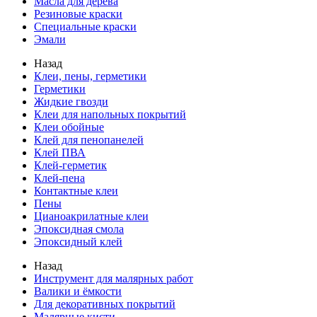
Масла для дерева
Резиновые краски
Специальные краски
Эмали
Назад
Клеи, пены, герметики
Герметики
Жидкие гвозди
Клеи для напольных покрытий
Клеи обойные
Клей для пенопанелей
Клей ПВА
Клей-герметик
Клей-пена
Контактные клеи
Пены
Цианоакрилатные клеи
Эпоксидная смола
Эпоксидный клей
Назад
Инструмент для малярных работ
Валики и ёмкости
Для декоративных покрытий
Малярные кисти