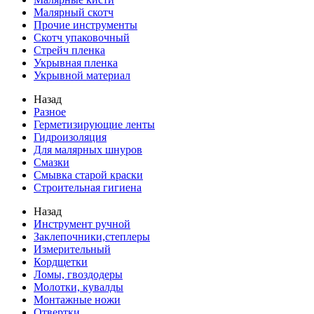
Малярный скотч
Прочие инструменты
Скотч упаковочный
Стрейч пленка
Укрывная пленка
Укрывной материал
Назад
Разное
Герметизирующие ленты
Гидроизоляция
Для малярных шнуров
Смазки
Смывка старой краски
Строительная гигиена
Назад
Инструмент ручной
Заклепочники,степлеры
Измерительный
Кордщетки
Ломы, гвоздодеры
Молотки, кувалды
Монтажные ножи
Отвертки