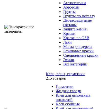
Антисептики
Аэрозоли
Грунты
Грунты по металлу
Деревозащитные
составы
Защита камня
Краски
Краски по OSB
Лаки
Масла для дерева
Резиновые краски
Специальные краски
Эмали
Все категории
Клеи, пены, герметики
215 товаров
Герметики
Жидкие гвозди
Клеи для напольных
покрытий
Клеи обойные
Клей для пенопанелей