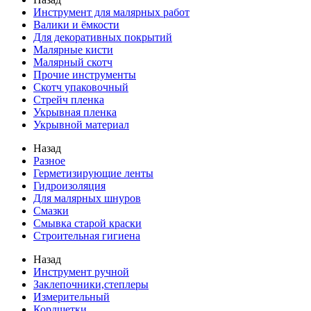
Инструмент для малярных работ
Валики и ёмкости
Для декоративных покрытий
Малярные кисти
Малярный скотч
Прочие инструменты
Скотч упаковочный
Стрейч пленка
Укрывная пленка
Укрывной материал
Назад
Разное
Герметизирующие ленты
Гидроизоляция
Для малярных шнуров
Смазки
Смывка старой краски
Строительная гигиена
Назад
Инструмент ручной
Заклепочники,степлеры
Измерительный
Кордщетки