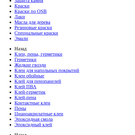
Защита камня
Краски
Краски по OSB
Лаки
Масла для дерева
Резиновые краски
Специальные краски
Эмали
Назад
Клеи, пены, герметики
Герметики
Жидкие гвозди
Клеи для напольных покрытий
Клеи обойные
Клей для пенопанелей
Клей ПВА
Клей-герметик
Клей-пена
Контактные клеи
Пены
Цианоакрилатные клеи
Эпоксидная смола
Эпоксидный клей
Назад