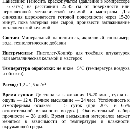
Нанесение: Наносить краскопультом (давление в компрессоре
- 6-7атм.) на расстоянии 25-45 см от поверхности или
нержавеющей металлической кельмой и мастерком. Для
снижения шероховатости готовой поверхности через 15-20
минут, пока материал ещё сырой, произвести заглаживание
металлической кельмой.
Состав:
Минеральный наполнитель, акриловый сополимер,
вода, технологические добавки
Инструменты:
Пистолет-Хоппёр для тяжёлых штукатурок
или металлическая кельмой и мастерок
Температура обработки:
не ниже +5°С (температура воздуха
и объекта).
2
Расход:
1,2 - 1,5 кг/м
Время сушки:
До этапа заглаживания 15-20 мин., сухая на
ощупь — 12 ч. Полное высыхание — 24 часа. Устойчивость к
атмосферным осадкам — 5 суток (при 20°С и 65%
относительной влажности воздуха). Окончательный набор
прочности – 28 дней. Время высыхания материалов может
меняться в зависимости от температуры и влажности
окружающей среды.