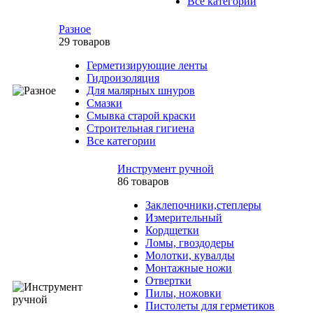
Все категории
Разное
29 товаров
Герметизирующие ленты
Гидроизоляция
Для малярных шнуров
Смазки
Смывка старой краски
Строительная гигиена
Все категории
Инструмент ручной
86 товаров
Заклепочники,степлеры
Измерительный
Кордщетки
Ломы, гвоздодеры
Молотки, кувалды
Монтажные ножи
Отвертки
Пилы, ножовки
Пистолеты для герметиков