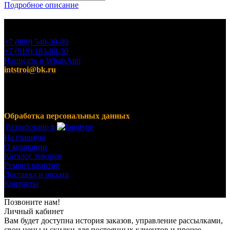
Подробное описание
+7 (980) 540-30-89
+7 (919) 183-80-30
Написать в WhatsApp
intstroi@bk.ru
Мы предлагаем широкий ассортимент продукции,
включающий в себя декоративные штукатурки, инструмент
для малярных работ, ручной инструмент, клея, пены,
герметики, лакокрасочные материалы и многое другое.
Обработка персональных данных
Разработано в
На главную
О компании
Каталог товаров
Ремонт квартир
Доставка и оплата
Контакты
© 2023-2024 Все права защищены.
Позвоните нам!
Личный кабинет
Вам будет доступна история заказов, управление рассылками,
свои цены и скидки для постоянных клиентов и прочее.