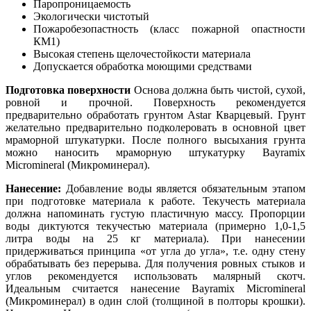
Паропроницаемость
Экологически чистотый
Пожаробезопастность (класс пожарной опастности
КМ1)
Высокая степень щелочестойкости материала
Допускается обработка моющими средствами
Подготовка поверхности
Основа должна быть чистой, сухой,
ровной и прочной. Поверхность рекомендуется
предварительно обработать грунтом Astar Кварцевый. Грунт
желательно предварительно подколеровать в основной цвет
мраморной штукатурки. После полного высыхания грунта
можно наносить мраморную штукатурку Bayramix
Micromineral (Микроминерал).
Нанесение:
Добавление воды является обязательным этапом
при подготовке материала к работе. Текучесть материала
должна напоминать густую пластичную массу. Пропорции
воды диктуются текучестью материала (примерно 1,0-1,5
литра воды на 25 кг материала). При нанесении
придерживаться принципа «от угла до угла», т.е. одну стену
обрабатывать без перерыва. Для получения ровных стыков и
углов рекомендуется использовать малярный скотч.
Идеальным считается нанесение Bayramix Micromineral
(Микроминерал) в один слой (толщиной в полторы крошки).