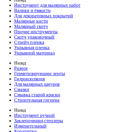
Инструмент для малярных работ
Валики и ёмкости
Для декоративных покрытий
Малярные кисти
Малярный скотч
Прочие инструменты
Скотч упаковочный
Стрейч пленка
Укрывная пленка
Укрывной материал
Назад
Разное
Герметизирующие ленты
Гидроизоляция
Для малярных шнуров
Смазки
Смывка старой краски
Строительная гигиена
Назад
Инструмент ручной
Заклепочники,степлеры
Измерительный
Кордщетки