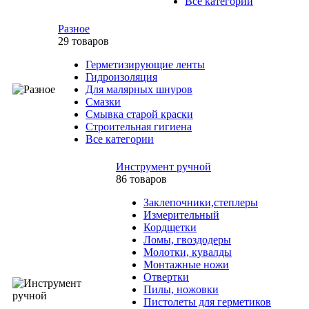
Все категории
Разное
29 товаров
Герметизирующие ленты
Гидроизоляция
Для малярных шнуров
Смазки
Смывка старой краски
Строительная гигиена
Все категории
Инструмент ручной
86 товаров
Заклепочники,степлеры
Измерительный
Кордщетки
Ломы, гвоздодеры
Молотки, кувалды
Монтажные ножи
Отвертки
Пилы, ножовки
Пистолеты для герметиков