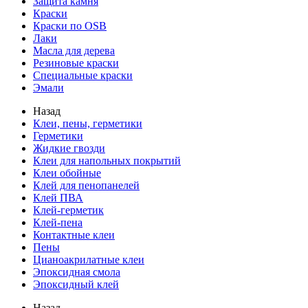
Защита камня
Краски
Краски по OSB
Лаки
Масла для дерева
Резиновые краски
Специальные краски
Эмали
Назад
Клеи, пены, герметики
Герметики
Жидкие гвозди
Клеи для напольных покрытий
Клеи обойные
Клей для пенопанелей
Клей ПВА
Клей-герметик
Клей-пена
Контактные клеи
Пены
Цианоакрилатные клеи
Эпоксидная смола
Эпоксидный клей
Назад