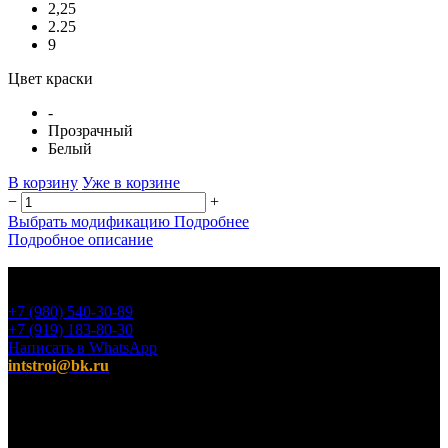
2,25
2.25
9
Цвет краски
-
Прозрачный
Белый
В корзину
Уже в корзине
−
+
Выбрать модификацию
Подробнее
Подробное описание
+7 (980) 540-30-89
+7 (919) 183-80-30
Написать в WhatsApp
intstroi@bk.ru
Мы предлагаем широкий ассортимент продукции,
включающий в себя декоративные штукатурки, инструмент
для малярных работ, ручной инструмент, клея, пены,
герметики, лакокрасочные материалы и многое другое.