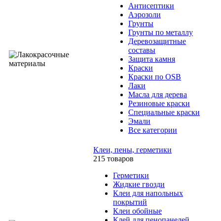
Антисептики
Аэрозоли
Грунты
Грунты по металлу
Деревозащитные
составы
Защита камня
Краски
Краски по OSB
Лаки
Масла для дерева
Резиновые краски
Специальные краски
Эмали
Все категории
Клеи, пены, герметики
215 товаров
Герметики
Жидкие гвозди
Клеи для напольных
покрытий
Клеи обойные
Клей для пенопанелей