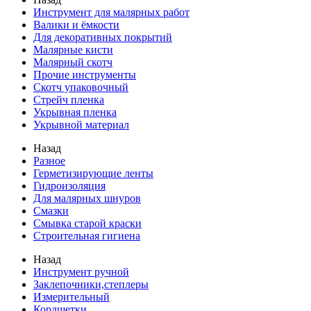
Инструмент для малярных работ
Валики и ёмкости
Для декоративных покрытий
Малярные кисти
Малярный скотч
Прочие инструменты
Скотч упаковочный
Стрейч пленка
Укрывная пленка
Укрывной материал
Назад
Разное
Герметизирующие ленты
Гидроизоляция
Для малярных шнуров
Смазки
Смывка старой краски
Строительная гигиена
Назад
Инструмент ручной
Заклепочники,степлеры
Измерительный
Кордщетки