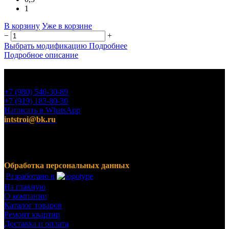
1
В корзину
Уже в корзине
−
+
Выбрать модификацию
Подробнее
Подробное описание
+7 (980) 540-30-89
+7 (919) 183-80-30
Написать в WhatsApp
intstroi@bk.ru
Мы предлагаем широкий ассортимент продукции,
включающий в себя декоративные штукатурки, инструмент
для малярных работ, ручной инструмент, клея, пены,
герметики, лакокрасочные материалы и многое другое.
Обработка персональных данных
Разработано в
На главную
О компании
Каталог товаров
Ремонт квартир
Доставка и оплата