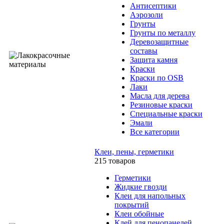
Антисептики
Аэрозоли
Грунты
Грунты по металлу
Деревозащитные
составы
Защита камня
Краски
Краски по OSB
Лаки
Масла для дерева
Резиновые краски
Специальные краски
Эмали
Все категории
Клеи, пены, герметики
215 товаров
Герметики
Жидкие гвозди
Клеи для напольных
покрытий
Клеи обойные
Клей для пенопанелей