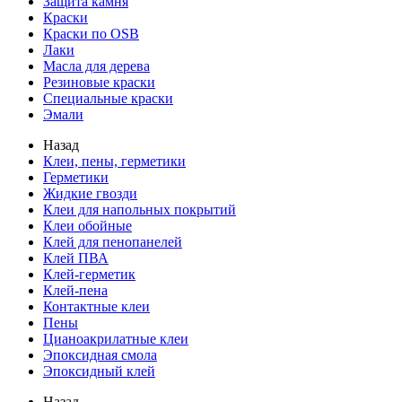
Защита камня
Краски
Краски по OSB
Лаки
Масла для дерева
Резиновые краски
Специальные краски
Эмали
Назад
Клеи, пены, герметики
Герметики
Жидкие гвозди
Клеи для напольных покрытий
Клеи обойные
Клей для пенопанелей
Клей ПВА
Клей-герметик
Клей-пена
Контактные клеи
Пены
Цианоакрилатные клеи
Эпоксидная смола
Эпоксидный клей
Назад