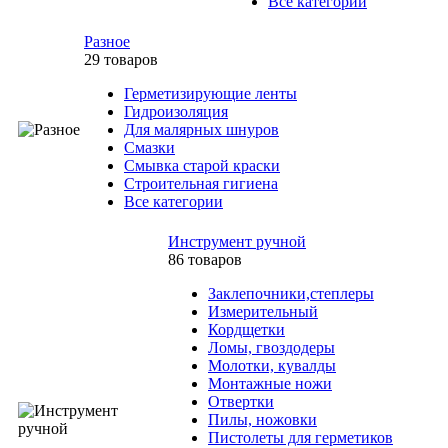
Все категории
Разное
29 товаров
Герметизирующие ленты
Гидроизоляция
Для малярных шнуров
Смазки
Смывка старой краски
Строительная гигиена
Все категории
Инструмент ручной
86 товаров
Заклепочники,степлеры
Измерительный
Кордщетки
Ломы, гвоздодеры
Молотки, кувалды
Монтажные ножи
Отвертки
Пилы, ножовки
Пистолеты для герметиков