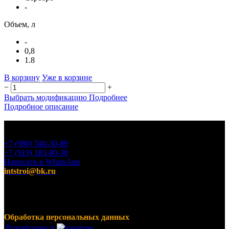
-
Объем, л
-
0,8
1.8
В корзину
Уже в корзине
−
+
Выбрать модификацию
Подробнее
Подробное описание
+7 (980) 540-30-89
+7 (919) 183-80-30
Написать в WhatsApp
intstroi@bk.ru
Мы предлагаем широкий ассортимент продукции,
включающий в себя декоративные штукатурки, инструмент
для малярных работ, ручной инструмент, клея, пены,
герметики, лакокрасочные материалы и многое другое.
Обработка персональных данных
Разработано в