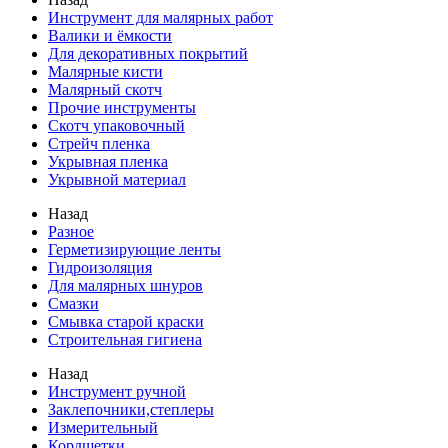
Инструмент для малярных работ
Валики и ёмкости
Для декоративных покрытий
Малярные кисти
Малярный скотч
Прочие инструменты
Скотч упаковочный
Стрейч пленка
Укрывная пленка
Укрывной материал
Назад
Разное
Герметизирующие ленты
Гидроизоляция
Для малярных шнуров
Смазки
Смывка старой краски
Строительная гигиена
Назад
Инструмент ручной
Заклепочники,степлеры
Измерительный
Кордщетки