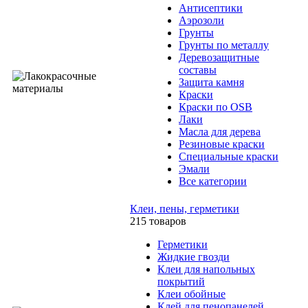
Антисептики
Аэрозоли
Грунты
Грунты по металлу
Деревозащитные
составы
Защита камня
Краски
Краски по OSB
Лаки
Масла для дерева
Резиновые краски
Специальные краски
Эмали
Все категории
Клеи, пены, герметики
215 товаров
Герметики
Жидкие гвозди
Клеи для напольных
покрытий
Клеи обойные
Клей для пенопанелей