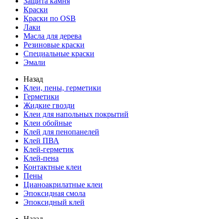
Защита камня
Краски
Краски по OSB
Лаки
Масла для дерева
Резиновые краски
Специальные краски
Эмали
Назад
Клеи, пены, герметики
Герметики
Жидкие гвозди
Клеи для напольных покрытий
Клеи обойные
Клей для пенопанелей
Клей ПВА
Клей-герметик
Клей-пена
Контактные клеи
Пены
Цианоакрилатные клеи
Эпоксидная смола
Эпоксидный клей
Назад