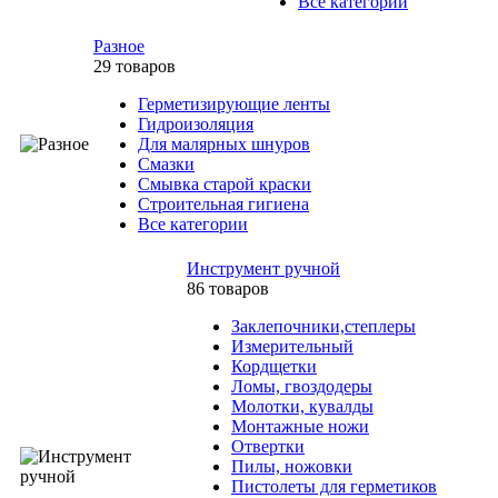
Все категории
Разное
29 товаров
Герметизирующие ленты
Гидроизоляция
Для малярных шнуров
Смазки
Смывка старой краски
Строительная гигиена
Все категории
Инструмент ручной
86 товаров
Заклепочники,степлеры
Измерительный
Кордщетки
Ломы, гвоздодеры
Молотки, кувалды
Монтажные ножи
Отвертки
Пилы, ножовки
Пистолеты для герметиков