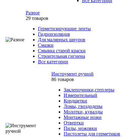
Все категории
Разное
29 товаров
Герметизирующие ленты
Гидроизоляция
Для малярных шнуров
Смазки
Смывка старой краски
Строительная гигиена
Все категории
Инструмент ручной
86 товаров
Заклепочники,степлеры
Измерительный
Кордщетки
Ломы, гвоздодеры
Молотки, кувалды
Монтажные ножи
Отвертки
Пилы, ножовки
Пистолеты для герметиков