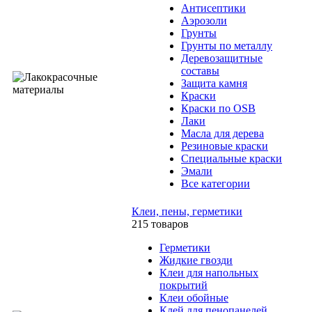
Антисептики
Аэрозоли
Грунты
Грунты по металлу
Деревозащитные
составы
Защита камня
Краски
Краски по OSB
Лаки
Масла для дерева
Резиновые краски
Специальные краски
Эмали
Все категории
Клеи, пены, герметики
215 товаров
Герметики
Жидкие гвозди
Клеи для напольных
покрытий
Клеи обойные
Клей для пенопанелей