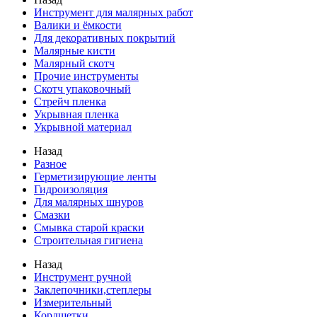
Инструмент для малярных работ
Валики и ёмкости
Для декоративных покрытий
Малярные кисти
Малярный скотч
Прочие инструменты
Скотч упаковочный
Стрейч пленка
Укрывная пленка
Укрывной материал
Назад
Разное
Герметизирующие ленты
Гидроизоляция
Для малярных шнуров
Смазки
Смывка старой краски
Строительная гигиена
Назад
Инструмент ручной
Заклепочники,степлеры
Измерительный
Кордщетки