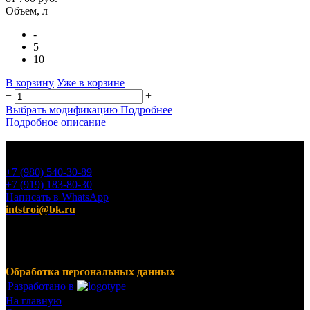
Объем, л
-
5
10
В корзину
Уже в корзине
−
+
Выбрать модификацию
Подробнее
Подробное описание
+7 (980) 540-30-89
+7 (919) 183-80-30
Написать в WhatsApp
intstroi@bk.ru
Мы предлагаем широкий ассортимент продукции,
включающий в себя декоративные штукатурки, инструмент
для малярных работ, ручной инструмент, клея, пены,
герметики, лакокрасочные материалы и многое другое.
Обработка персональных данных
Разработано в
На главную