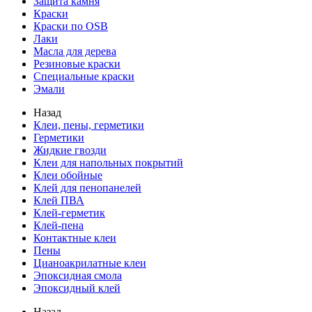
Защита камня
Краски
Краски по OSB
Лаки
Масла для дерева
Резиновые краски
Специальные краски
Эмали
Назад
Клеи, пены, герметики
Герметики
Жидкие гвозди
Клеи для напольных покрытий
Клеи обойные
Клей для пенопанелей
Клей ПВА
Клей-герметик
Клей-пена
Контактные клеи
Пены
Цианоакрилатные клеи
Эпоксидная смола
Эпоксидный клей
Назад