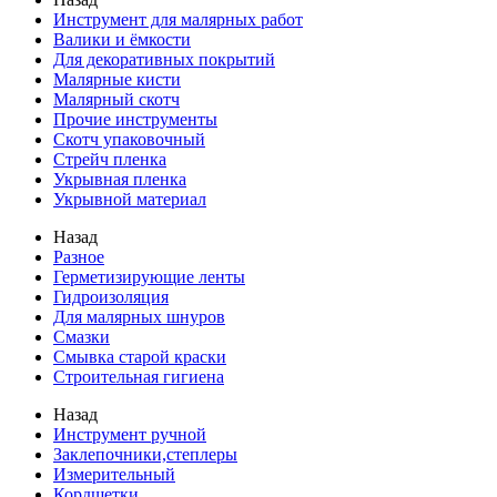
Инструмент для малярных работ
Валики и ёмкости
Для декоративных покрытий
Малярные кисти
Малярный скотч
Прочие инструменты
Скотч упаковочный
Стрейч пленка
Укрывная пленка
Укрывной материал
Назад
Разное
Герметизирующие ленты
Гидроизоляция
Для малярных шнуров
Смазки
Смывка старой краски
Строительная гигиена
Назад
Инструмент ручной
Заклепочники,степлеры
Измерительный
Кордщетки