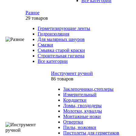
Все категории
Разное
29 товаров
Герметизирующие ленты
Гидроизоляция
Для малярных шнуров
Смазки
Смывка старой краски
Строительная гигиена
Все категории
Инструмент ручной
86 товаров
Заклепочники,степлеры
Измерительный
Кордщетки
Ломы, гвоздодеры
Молотки, кувалды
Монтажные ножи
Отвертки
Пилы, ножовки
Пистолеты для герметиков