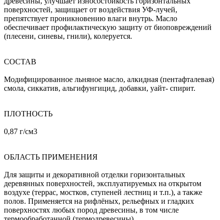
древесины, улучшает износостойкость горизонтальных
поверхностей, защищает от воздействия УФ-лучей,
препятствует проникновению влаги внутрь. Масло
обеспечивает профилактическую защиту от биоповреждений
(плесени, синевы, гнили), колеруется.
СОСТАВ
Модифицированное льняное масло, алкидная (пентафталевая)
смола, сиккатив, альгифунгицид, добавки, уайт- спирит.
ПЛОТНОСТЬ
0,87 г/см3
ОБЛАСТЬ ПРИМЕНЕНИЯ
Для защиты и декоративной отделки горизонтальных
деревянных поверхностей, эксплуатируемых на открытом
воздухе (террас, мостков, ступеней лестниц и т.п.), а также
полов. Применяется на рифлёных, рельефных и гладких
поверхностях любых пород древесины, в том числе
термообработанной (термодревесины).