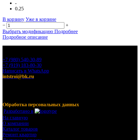
-
0.25
В корзину
Уже в корзине
−
+
Выбрать модификацию
Подробнее
Подробное описание
+7 (980) 540-30-89
+7 (919) 183-80-30
Написать в WhatsApp
intstroi@bk.ru
Мы предлагаем широкий ассортимент продукции,
включающий в себя декоративные штукатурки, инструмент
для малярных работ, ручной инструмент, клея, пены,
герметики, лакокрасочные материалы и многое другое.
Обработка персональных данных
Разработано в
На главную
О компании
Каталог товаров
Ремонт квартир