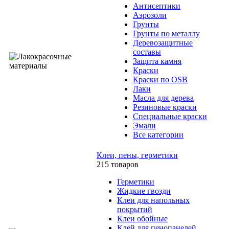
Антисептики
Аэрозоли
Грунты
Грунты по металлу
Деревозащитные
составы
Защита камня
Краски
Краски по OSB
Лаки
Масла для дерева
Резиновые краски
Специальные краски
Эмали
Все категории
Клеи, пены, герметики
215 товаров
Герметики
Жидкие гвозди
Клеи для напольных
покрытий
Клеи обойные
Клей для пенопанелей