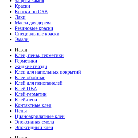
Защита камня
Краски
Краски по OSB
Лаки
Масла для дерева
Резиновые краски
Специальные краски
Эмали
Назад
Клеи, пены, герметики
Герметики
Жидкие гвозди
Клеи для напольных покрытий
Клеи обойные
Клей для пенопанелей
Клей ПВА
Клей-герметик
Клей-пена
Контактные клеи
Пены
Цианоакрилатные клеи
Эпоксидная смола
Эпоксидный клей
Назад