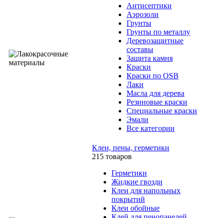
Антисептики
Аэрозоли
Грунты
Грунты по металлу
Деревозащитные
составы
Защита камня
Краски
Краски по OSB
Лаки
Масла для дерева
Резиновые краски
Специальные краски
Эмали
Все категории
Клеи, пены, герметики
215 товаров
Герметики
Жидкие гвозди
Клеи для напольных
покрытий
Клеи обойные
Клей для пенопанелей