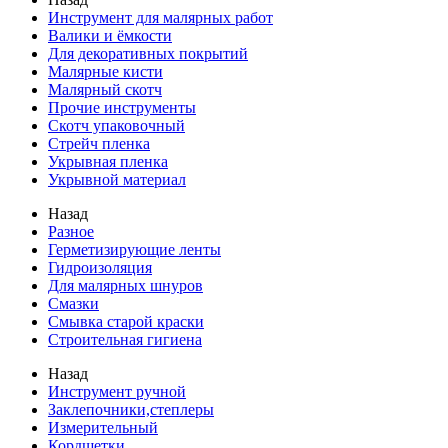
Инструмент для малярных работ
Валики и ёмкости
Для декоративных покрытий
Малярные кисти
Малярный скотч
Прочие инструменты
Скотч упаковочный
Стрейч пленка
Укрывная пленка
Укрывной материал
Назад
Разное
Герметизирующие ленты
Гидроизоляция
Для малярных шнуров
Смазки
Смывка старой краски
Строительная гигиена
Назад
Инструмент ручной
Заклепочники,степлеры
Измерительный
Кордщетки