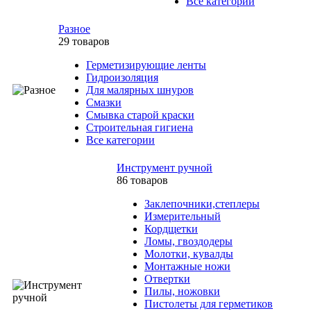
Все категории
Разное
29 товаров
Герметизирующие ленты
Гидроизоляция
Для малярных шнуров
Смазки
Смывка старой краски
Строительная гигиена
Все категории
Инструмент ручной
86 товаров
Заклепочники,степлеры
Измерительный
Кордщетки
Ломы, гвоздодеры
Молотки, кувалды
Монтажные ножи
Отвертки
Пилы, ножовки
Пистолеты для герметиков