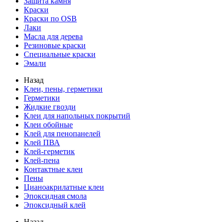
Защита камня
Краски
Краски по OSB
Лаки
Масла для дерева
Резиновые краски
Специальные краски
Эмали
Назад
Клеи, пены, герметики
Герметики
Жидкие гвозди
Клеи для напольных покрытий
Клеи обойные
Клей для пенопанелей
Клей ПВА
Клей-герметик
Клей-пена
Контактные клеи
Пены
Цианоакрилатные клеи
Эпоксидная смола
Эпоксидный клей
Назад