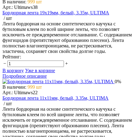
В наличии
:
999 шт
Арт.: Ultimaws38
Бордюрная лента 19х19мм, белый, 3.35м, ULTIMA
/ шт
Лента бордюрная на основе синтетического каучука с
бутиловым клеем по всей ширине ленты, что позволяет
исключить ее преждевременное отслаивание. С содержанием
фунгицидов (препятствуют образованию плесени). Лента
полностью влагонепроницаема, не растрескивается,
эластична, сохраняет свои свойства долгие годы.
Рейтинг:
−
+
В корзину
Уже в корзине
Подробное описание
0%
В наличии
:
999 шт
Арт.: Ultimaws22
Бордюрная лента 11х11мм, белый, 3.35м, ULTIMA
/ шт
Лента бордюрная на основе синтетического каучука с
бутиловым клеем по всей ширине ленты, что позволяет
исключить ее преждевременное отслаивание. С содержанием
фунгицидов (препятствуют образованию плесени). Лента
полностью влагонепроницаема, не растрескивается,
эластична, сохраняет свои свойства долгие годы.