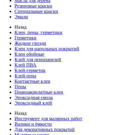
Масла для дерева
Резиновые краски
Специальные краски
Эмали
Назад
Клеи, пены, герметики
Герметики
Жидкие гвозди
Клеи для напольных покрытий
Клеи обойные
Клей для пенопанелей
Клей ПВА
Клей-герметик
Клей-пена
Контактные клеи
Пены
Цианоакрилатные клеи
Эпоксидная смола
Эпоксидный клей
Назад
Инструмент для малярных работ
Валики и ёмкости
Для декоративных покрытий
Малярные кисти