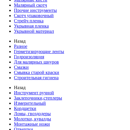
Малярный скотч
Прочие инструменты
Скотч упаковочный
Стрейч пленка
Укрывная пленка
Укрывной материал
Назад
Разное
Герметизирующие ленты
Гидроизоляция
Для малярных шнуров
Смазки
Смывка старой краски
Строительная гигиена
Назад
Инструмент ручной
Заклепочники,степлеры
Измерительный
Кордщетки
Ломы, гвоздодеры
Молотки, кувалды
Монтажные ножи
Отвертки