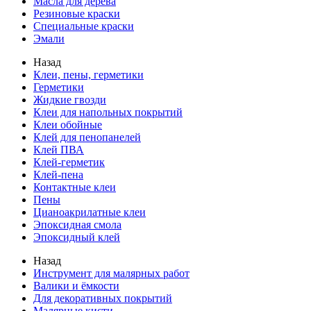
Масла для дерева
Резиновые краски
Специальные краски
Эмали
Назад
Клеи, пены, герметики
Герметики
Жидкие гвозди
Клеи для напольных покрытий
Клеи обойные
Клей для пенопанелей
Клей ПВА
Клей-герметик
Клей-пена
Контактные клеи
Пены
Цианоакрилатные клеи
Эпоксидная смола
Эпоксидный клей
Назад
Инструмент для малярных работ
Валики и ёмкости
Для декоративных покрытий
Малярные кисти