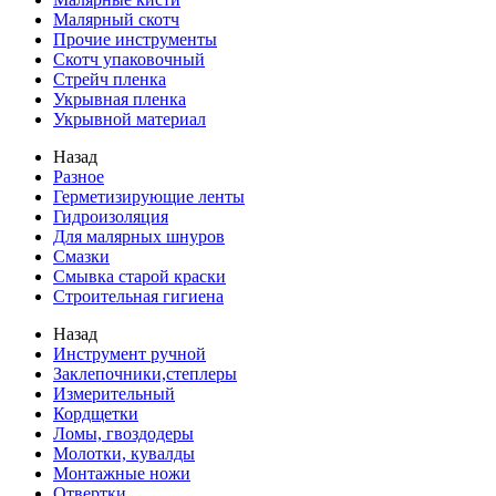
Малярный скотч
Прочие инструменты
Скотч упаковочный
Стрейч пленка
Укрывная пленка
Укрывной материал
Назад
Разное
Герметизирующие ленты
Гидроизоляция
Для малярных шнуров
Смазки
Смывка старой краски
Строительная гигиена
Назад
Инструмент ручной
Заклепочники,степлеры
Измерительный
Кордщетки
Ломы, гвоздодеры
Молотки, кувалды
Монтажные ножи
Отвертки