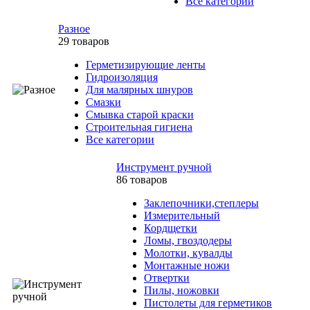
Все категории
Разное
29 товаров
Герметизирующие ленты
Гидроизоляция
Для малярных шнуров
Смазки
Смывка старой краски
Строительная гигиена
Все категории
Инструмент ручной
86 товаров
Заклепочники,степлеры
Измерительный
Кордщетки
Ломы, гвоздодеры
Молотки, кувалды
Монтажные ножи
Отвертки
Пилы, ножовки
Пистолеты для герметиков