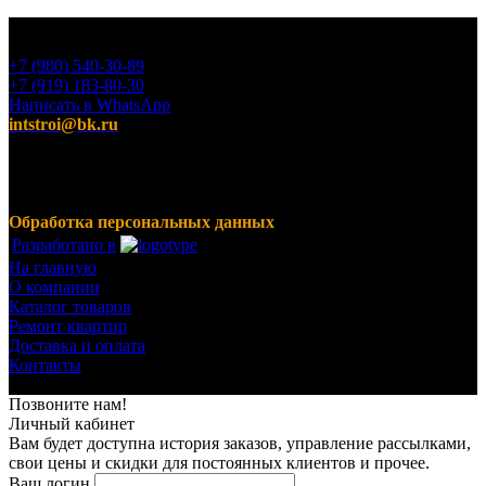
+7 (980) 540-30-89
+7 (919) 183-80-30
Написать в WhatsApp
intstroi@bk.ru
Мы предлагаем широкий ассортимент продукции,
включающий в себя декоративные штукатурки, инструмент
для малярных работ, ручной инструмент, клея, пены,
герметики, лакокрасочные материалы и многое другое.
Обработка персональных данных
Разработано в
На главную
О компании
Каталог товаров
Ремонт квартир
Доставка и оплата
Контакты
© 2023-2024 Все права защищены.
Позвоните нам!
Личный кабинет
Вам будет доступна история заказов, управление рассылками,
свои цены и скидки для постоянных клиентов и прочее.
Ваш логин