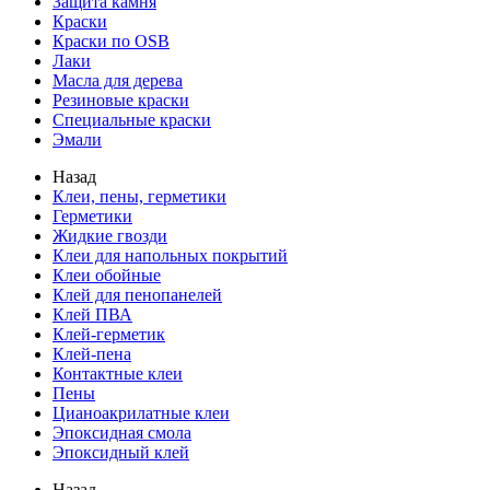
Защита камня
Краски
Краски по OSB
Лаки
Масла для дерева
Резиновые краски
Специальные краски
Эмали
Назад
Клеи, пены, герметики
Герметики
Жидкие гвозди
Клеи для напольных покрытий
Клеи обойные
Клей для пенопанелей
Клей ПВА
Клей-герметик
Клей-пена
Контактные клеи
Пены
Цианоакрилатные клеи
Эпоксидная смола
Эпоксидный клей
Назад