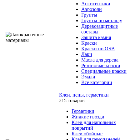
Антисептики
Аэрозоли
Грунты
Грунты по металлу
Деревозащитные
составы
Защита камня
Краски
Краски по OSB
Лаки
Масла для дерева
Резиновые краски
Специальные краски
Эмали
Все категории
Клеи, пены, герметики
215 товаров
Герметики
Жидкие гвозди
Клеи для напольных
покрытий
Клеи обойные
Клей для пенопанелей