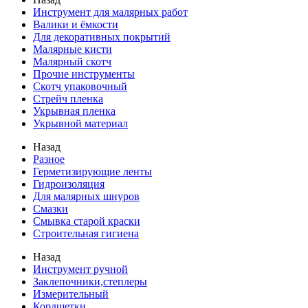
Инструмент для малярных работ
Валики и ёмкости
Для декоративных покрытий
Малярные кисти
Малярный скотч
Прочие инструменты
Скотч упаковочный
Стрейч пленка
Укрывная пленка
Укрывной материал
Назад
Разное
Герметизирующие ленты
Гидроизоляция
Для малярных шнуров
Смазки
Смывка старой краски
Строительная гигиена
Назад
Инструмент ручной
Заклепочники,степлеры
Измерительный
Кордщетки