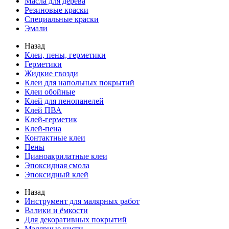
Масла для дерева
Резиновые краски
Специальные краски
Эмали
Назад
Клеи, пены, герметики
Герметики
Жидкие гвозди
Клеи для напольных покрытий
Клеи обойные
Клей для пенопанелей
Клей ПВА
Клей-герметик
Клей-пена
Контактные клеи
Пены
Цианоакрилатные клеи
Эпоксидная смола
Эпоксидный клей
Назад
Инструмент для малярных работ
Валики и ёмкости
Для декоративных покрытий
Малярные кисти