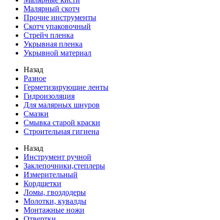
Малярный скотч
Прочие инструменты
Скотч упаковочный
Стрейч пленка
Укрывная пленка
Укрывной материал
Назад
Разное
Герметизирующие ленты
Гидроизоляция
Для малярных шнуров
Смазки
Смывка старой краски
Строительная гигиена
Назад
Инструмент ручной
Заклепочники,степлеры
Измерительный
Кордщетки
Ломы, гвоздодеры
Молотки, кувалды
Монтажные ножи
Отвертки