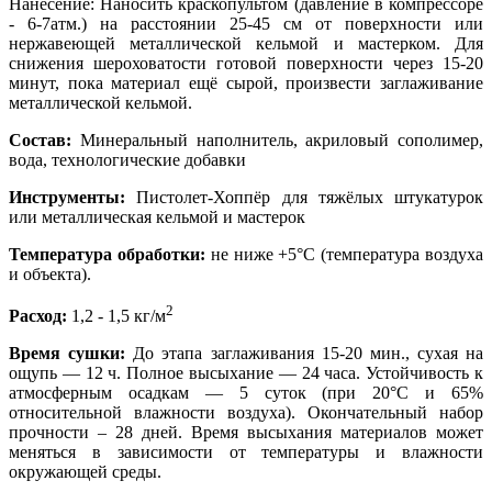
Нанесение: Наносить краскопультом (давление в компрессоре
- 6-7атм.) на расстоянии 25-45 см от поверхности или
нержавеющей металлической кельмой и мастерком. Для
снижения шероховатости готовой поверхности через 15-20
минут, пока материал ещё сырой, произвести заглаживание
металлической кельмой.
Состав:
Минеральный наполнитель, акриловый сополимер,
вода, технологические добавки
Инструменты:
Пистолет-Хоппёр для тяжёлых штукатурок
или металлическая кельмой и мастерок
Температура обработки:
не ниже +5°С (температура воздуха
и объекта).
2
Расход:
1,2 - 1,5 кг/м
Время сушки:
До этапа заглаживания 15-20 мин., сухая на
ощупь — 12 ч. Полное высыхание — 24 часа. Устойчивость к
атмосферным осадкам — 5 суток (при 20°С и 65%
относительной влажности воздуха). Окончательный набор
прочности – 28 дней. Время высыхания материалов может
меняться в зависимости от температуры и влажности
окружающей среды.