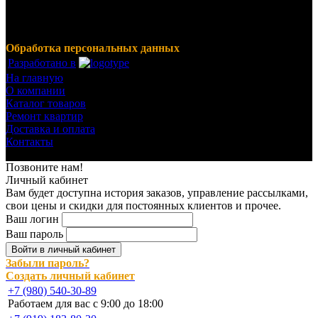
включающий в себя декоративные штукатурки, инструмент
для малярных работ, ручной инструмент, клея, пены,
герметики, лакокрасочные материалы и многое другое.
Обработка персональных данных
Разработано в
На главную
О компании
Каталог товаров
Ремонт квартир
Доставка и оплата
Контакты
© 2023-2024 Все права защищены.
Позвоните нам!
Личный кабинет
Вам будет доступна история заказов, управление рассылками,
свои цены и скидки для постоянных клиентов и прочее.
Ваш логин
Ваш пароль
Войти в личный кабинет
Забыли пароль?
Создать личный кабинет
+7 (980) 540-30-89
Работаем для вас с 9:00 до 18:00