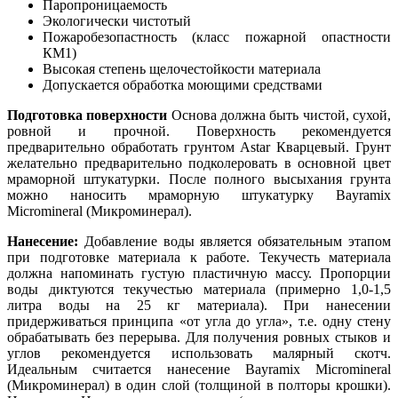
Паропроницаемость
Экологически чистотый
Пожаробезопастность (класс пожарной опастности
КМ1)
Высокая степень щелочестойкости материала
Допускается обработка моющими средствами
Подготовка поверхности
Основа должна быть чистой, сухой,
ровной и прочной. Поверхность рекомендуется
предварительно обработать грунтом Astar Кварцевый. Грунт
желательно предварительно подколеровать в основной цвет
мраморной штукатурки. После полного высыхания грунта
можно наносить мраморную штукатурку Bayramix
Micromineral (Микроминерал).
Нанесение:
Добавление воды является обязательным этапом
при подготовке материала к работе. Текучесть материала
должна напоминать густую пластичную массу. Пропорции
воды диктуются текучестью материала (примерно 1,0-1,5
литра воды на 25 кг материала). При нанесении
придерживаться принципа «от угла до угла», т.е. одну стену
обрабатывать без перерыва. Для получения ровных стыков и
углов рекомендуется использовать малярный скотч.
Идеальным считается нанесение Bayramix Micromineral
(Микроминерал) в один слой (толщиной в полторы крошки).