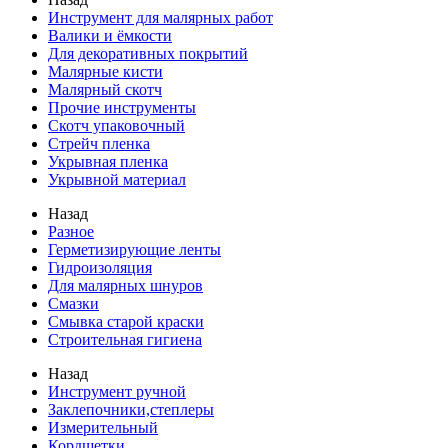
Инструмент для малярных работ
Валики и ёмкости
Для декоративных покрытий
Малярные кисти
Малярный скотч
Прочие инструменты
Скотч упаковочный
Стрейч пленка
Укрывная пленка
Укрывной материал
Назад
Разное
Герметизирующие ленты
Гидроизоляция
Для малярных шнуров
Смазки
Смывка старой краски
Строительная гигиена
Назад
Инструмент ручной
Заклепочники,степлеры
Измерительный
Кордщетки