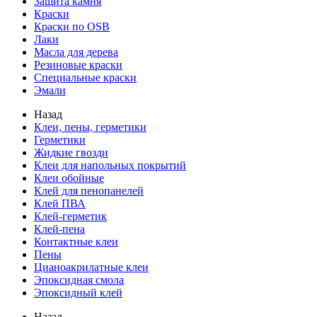
Защита камня
Краски
Краски по OSB
Лаки
Масла для дерева
Резиновые краски
Специальные краски
Эмали
Назад
Клеи, пены, герметики
Герметики
Жидкие гвозди
Клеи для напольных покрытий
Клеи обойные
Клей для пенопанелей
Клей ПВА
Клей-герметик
Клей-пена
Контактные клеи
Пены
Цианоакрилатные клеи
Эпоксидная смола
Эпоксидный клей
Назад