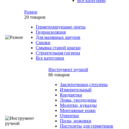
Все категории
Разное
29 товаров
Герметизирующие ленты
Гидроизоляция
Для малярных шнуров
Смазки
Смывка старой краски
Строительная гигиена
Все категории
Инструмент ручной
86 товаров
Заклепочники,степлеры
Измерительный
Кордщетки
Ломы, гвоздодеры
Молотки, кувалды
Монтажные ножи
Отвертки
Пилы, ножовки
Пистолеты для герметиков