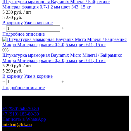
Штукатурка мраморная Bayramix Mineral / Байрамикс
Минерал фракция 0,7-1,2 мм цвет 343, 15 кг
5 230 руб.
/ шт
5 230 руб.
В корзину
Уже в корзине
−
+
Подробное описание
0%
Штукатурка мраморная Bayramix Micro Mineral / Байрамикс
Микро Минерал фркация 0,2-0,5 мм цвет 611, 15 кг
5 290 руб.
/ шт
5 290 руб.
В корзину
Уже в корзине
−
+
Подробное описание
+7 (980) 540-30-89
+7 (919) 183-80-30
Написать в WhatsApp
intstroi@bk.ru
Мы предлагаем широкий ассортимент продукции,