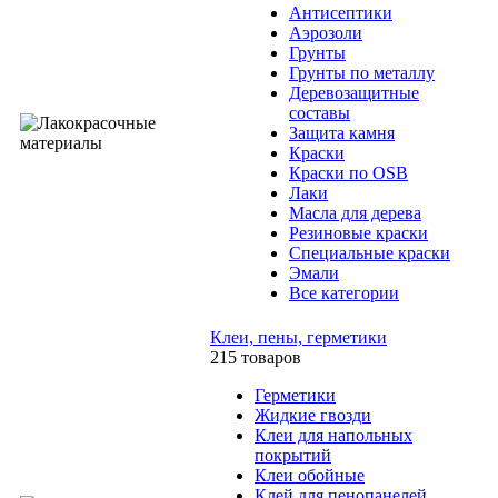
Антисептики
Аэрозоли
Грунты
Грунты по металлу
Деревозащитные
составы
Защита камня
Краски
Краски по OSB
Лаки
Масла для дерева
Резиновые краски
Специальные краски
Эмали
Все категории
Клеи, пены, герметики
215 товаров
Герметики
Жидкие гвозди
Клеи для напольных
покрытий
Клеи обойные
Клей для пенопанелей