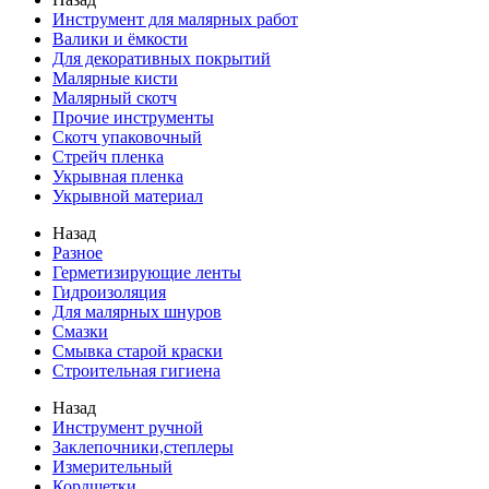
Инструмент для малярных работ
Валики и ёмкости
Для декоративных покрытий
Малярные кисти
Малярный скотч
Прочие инструменты
Скотч упаковочный
Стрейч пленка
Укрывная пленка
Укрывной материал
Назад
Разное
Герметизирующие ленты
Гидроизоляция
Для малярных шнуров
Смазки
Смывка старой краски
Строительная гигиена
Назад
Инструмент ручной
Заклепочники,степлеры
Измерительный
Кордщетки