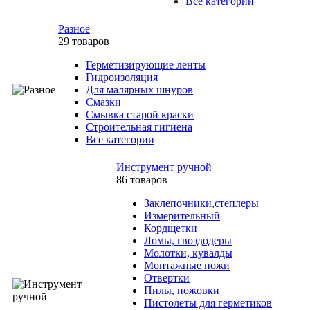
Все категории
Разное
29 товаров
Герметизирующие ленты
Гидроизоляция
Для малярных шнуров
Смазки
Смывка старой краски
Строительная гигиена
Все категории
Инструмент ручной
86 товаров
Заклепочники,степлеры
Измерительный
Кордщетки
Ломы, гвоздодеры
Молотки, кувалды
Монтажные ножи
Отвертки
Пилы, ножовки
Пистолеты для герметиков