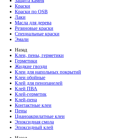
Защита камня
Краски
Краски по OSB
Лаки
Масла для дерева
Резиновые краски
Специальные краски
Эмали
Назад
Клеи, пены, герметики
Герметики
Жидкие гвозди
Клеи для напольных покрытий
Клеи обойные
Клей для пенопанелей
Клей ПВА
Клей-герметик
Клей-пена
Контактные клеи
Пены
Цианоакрилатные клеи
Эпоксидная смола
Эпоксидный клей
Назад