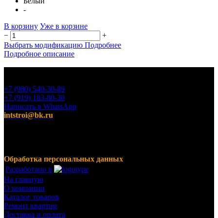
Белый
-
В корзину
Уже в корзине
−
+
Выбрать модификацию
Подробнее
Подробное описание
+7 (980) 540-30-89
+7 (919) 183-80-30
Написать в WhatsApp
intstroi@bk.ru
Мы предлагаем широкий ассортимент продукции,
включающий в себя декоративные штукатурки, инструмент
для малярных работ, ручной инструмент, клея, пены,
герметики, лакокрасочные материалы и многое другое.
Обработка персональных данных
Разработано в
На главную
О компании
Каталог товаров
Ремонт квартир
Доставка и оплата