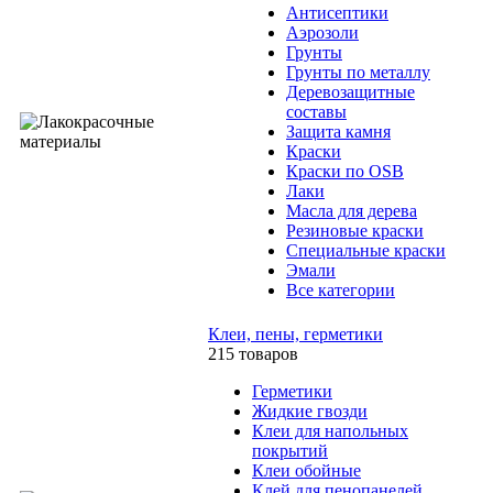
Антисептики
Аэрозоли
Грунты
Грунты по металлу
Деревозащитные
составы
Защита камня
Краски
Краски по OSB
Лаки
Масла для дерева
Резиновые краски
Специальные краски
Эмали
Все категории
Клеи, пены, герметики
215 товаров
Герметики
Жидкие гвозди
Клеи для напольных
покрытий
Клеи обойные
Клей для пенопанелей