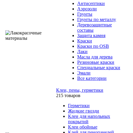
Антисептики
Аэрозоли
Грунты
Грунты по металлу
Деревозащитные
составы
Защита камня
Краски
Краски по OSB
Лаки
Масла для дерева
Резиновые краски
Специальные краски
Эмали
Все категории
Клеи, пены, герметики
215 товаров
Герметики
Жидкие гвозди
Клеи для напольных
покрытий
Клеи обойные
Клей для пенопанелей