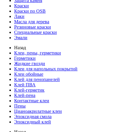
Защита камня
Краски
Краски по OSB
Лаки
Масла для дерева
Резиновые краски
Специальные краски
Эмали
Назад
Клеи, пены, герметики
Герметики
Жидкие гвозди
Клеи для напольных покрытий
Клеи обойные
Клей для пенопанелей
Клей ПВА
Клей-герметик
Клей-пена
Контактные клеи
Пены
Цианоакрилатные клеи
Эпоксидная смола
Эпоксидный клей
Назад