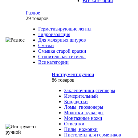
Все категории
Разное
29 товаров
Герметизирующие ленты
Гидроизоляция
Для малярных шнуров
Смазки
Смывка старой краски
Строительная гигиена
Все категории
Инструмент ручной
86 товаров
Заклепочники,степлеры
Измерительный
Кордщетки
Ломы, гвоздодеры
Молотки, кувалды
Монтажные ножи
Отвертки
Пилы, ножовки
Пистолеты для герметиков