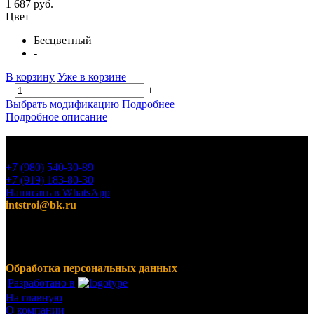
1 687 руб.
Цвет
Бесцветный
-
В корзину
Уже в корзине
−
+
Выбрать модификацию
Подробнее
Подробное описание
+7 (980) 540-30-89
+7 (919) 183-80-30
Написать в WhatsApp
intstroi@bk.ru
Мы предлагаем широкий ассортимент продукции,
включающий в себя декоративные штукатурки, инструмент
для малярных работ, ручной инструмент, клея, пены,
герметики, лакокрасочные материалы и многое другое.
Обработка персональных данных
Разработано в
На главную
О компании