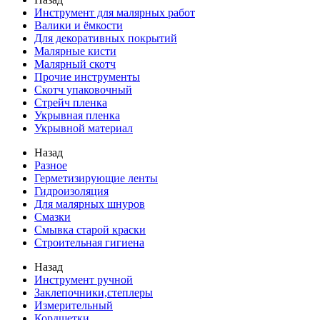
Инструмент для малярных работ
Валики и ёмкости
Для декоративных покрытий
Малярные кисти
Малярный скотч
Прочие инструменты
Скотч упаковочный
Стрейч пленка
Укрывная пленка
Укрывной материал
Назад
Разное
Герметизирующие ленты
Гидроизоляция
Для малярных шнуров
Смазки
Смывка старой краски
Строительная гигиена
Назад
Инструмент ручной
Заклепочники,степлеры
Измерительный
Кордщетки