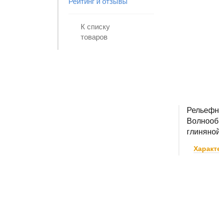
Рейтинг и отзывы
К списку
товаров
Рельефн
Волнообр
глиняной
Характ