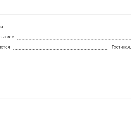
ия
крытием
яется
Гостиная