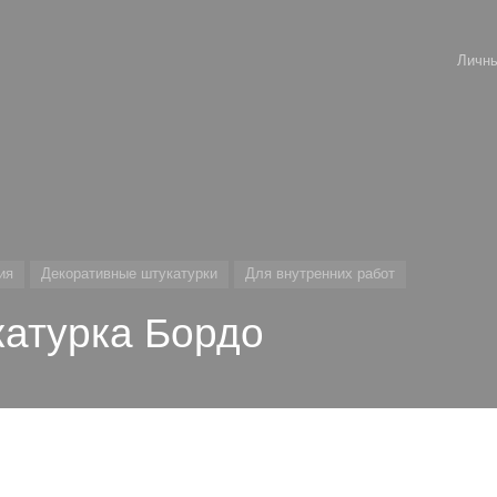
Личны
ия
Декоративные штукатурки
Для внутренних работ
катурка Бордо