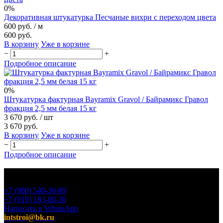
0%
Декоративная штукатурка Песчаные вихри с переходом цвета
600 руб.
/ м
600 руб.
В корзину
Уже в корзине
−
+
Подробное описание
0%
Штукатурка фактурная Bayramix Gravol / Байрамикс Гравол
фракция 2,5 мм белая 15 кг
3 670 руб.
/ шт
3 670 руб.
В корзину
Уже в корзине
−
+
Подробное описание
+7 (980) 540-30-89
+7 (919) 183-80-30
Написать в WhatsApp
intstroi@bk.ru