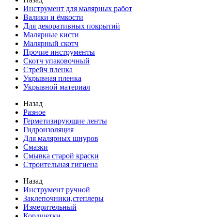
Инструмент для малярных работ
Валики и ёмкости
Для декоративных покрытий
Малярные кисти
Малярный скотч
Прочие инструменты
Скотч упаковочный
Стрейч пленка
Укрывная пленка
Укрывной материал
Назад
Разное
Герметизирующие ленты
Гидроизоляция
Для малярных шнуров
Смазки
Смывка старой краски
Строительная гигиена
Назад
Инструмент ручной
Заклепочники,степлеры
Измерительный
Кордщетки