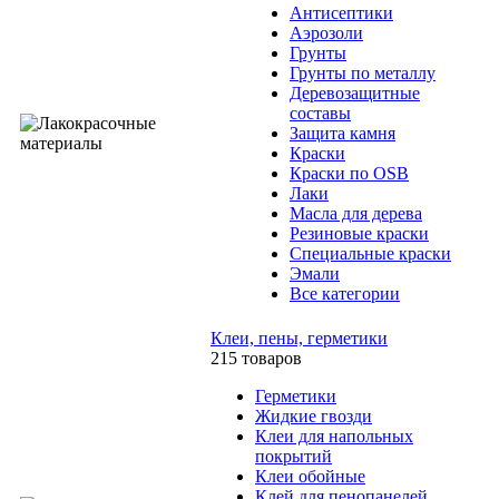
Антисептики
Аэрозоли
Грунты
Грунты по металлу
Деревозащитные
составы
Защита камня
Краски
Краски по OSB
Лаки
Масла для дерева
Резиновые краски
Специальные краски
Эмали
Все категории
Клеи, пены, герметики
215 товаров
Герметики
Жидкие гвозди
Клеи для напольных
покрытий
Клеи обойные
Клей для пенопанелей