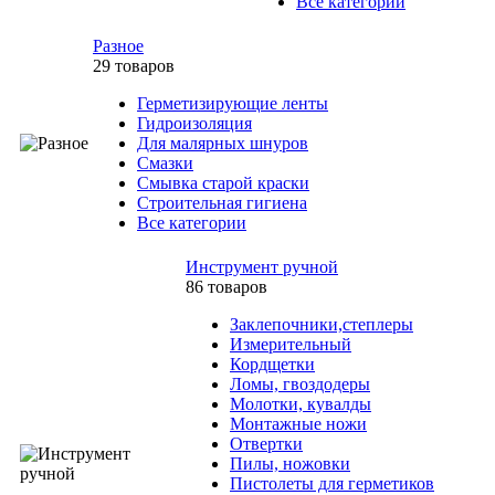
Все категории
Разное
29 товаров
Герметизирующие ленты
Гидроизоляция
Для малярных шнуров
Смазки
Смывка старой краски
Строительная гигиена
Все категории
Инструмент ручной
86 товаров
Заклепочники,степлеры
Измерительный
Кордщетки
Ломы, гвоздодеры
Молотки, кувалды
Монтажные ножи
Отвертки
Пилы, ножовки
Пистолеты для герметиков