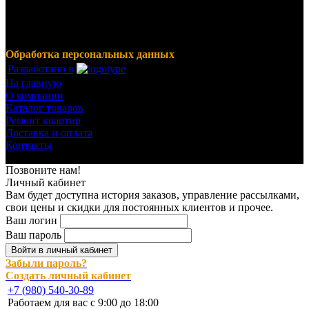
Мы предлагаем широкий ассортимент продукции,
включающий в себя декоративные штукатурки, инструмент
для малярных работ, ручной инструмент, клея, пены,
герметики, лакокрасочные материалы и многое другое.
Обработка персональных данных
Разработано в
На главную
О компании
Каталог товаров
Ремонт квартир
Доставка и оплата
Контакты
© 2023-2024 Все права защищены.
Позвоните нам!
Личный кабинет
Вам будет доступна история заказов, управление рассылками,
свои цены и скидки для постоянных клиентов и прочее.
Ваш логин
Ваш пароль
Войти в личный кабинет
Забыли пароль?
Создать личный кабинет
+7 (980) 540-30-89
Работаем для вас с 9:00 до 18:00