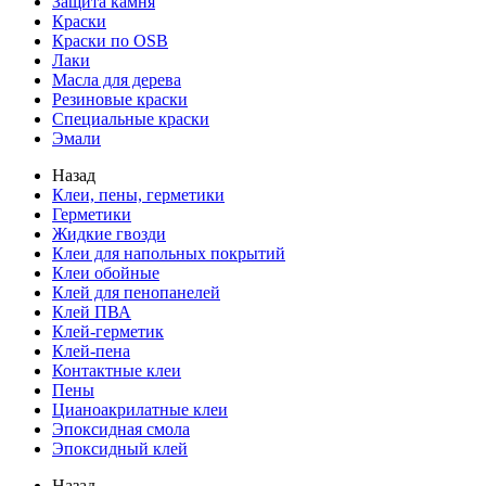
Защита камня
Краски
Краски по OSB
Лаки
Масла для дерева
Резиновые краски
Специальные краски
Эмали
Назад
Клеи, пены, герметики
Герметики
Жидкие гвозди
Клеи для напольных покрытий
Клеи обойные
Клей для пенопанелей
Клей ПВА
Клей-герметик
Клей-пена
Контактные клеи
Пены
Цианоакрилатные клеи
Эпоксидная смола
Эпоксидный клей
Назад