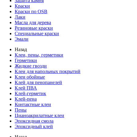
Защита камня
Краски
Краски по OSB
Лаки
Масла для дерева
Резиновые краски
Специальные краски
Эмали
Назад
Клеи, пены, герметики
Герметики
Жидкие гвозди
Клеи для напольных покрытий
Клеи обойные
Клей для пенопанелей
Клей ПВА
Клей-герметик
Клей-пена
Контактные клеи
Пены
Цианоакрилатные клеи
Эпоксидная смола
Эпоксидный клей
Назад