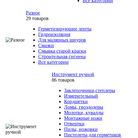
Все категории
Разное
29 товаров
Герметизирующие ленты
Гидроизоляция
Для малярных шнуров
Смазки
Смывка старой краски
Строительная гигиена
Все категории
Инструмент ручной
86 товаров
Заклепочники,степлеры
Измерительный
Кордщетки
Ломы, гвоздодеры
Молотки, кувалды
Монтажные ножи
Отвертки
Пилы, ножовки
Пистолеты для герметиков