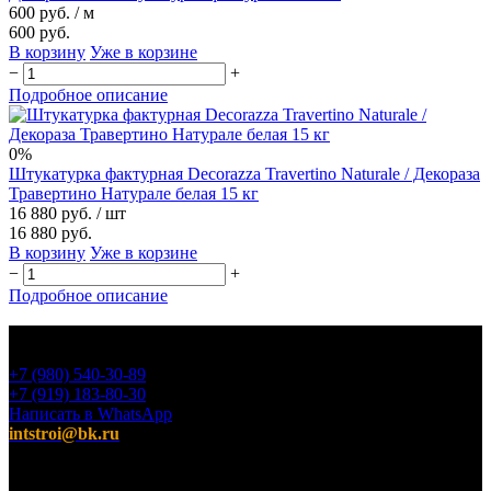
600 руб.
/ м
600 руб.
В корзину
Уже в корзине
−
+
Подробное описание
0%
Штукатурка фактурная Decorazza Travertino Naturale / Декораза
Травертино Натурале белая 15 кг
16 880 руб.
/ шт
16 880 руб.
В корзину
Уже в корзине
−
+
Подробное описание
+7 (980) 540-30-89
+7 (919) 183-80-30
Написать в WhatsApp
intstroi@bk.ru
Мы предлагаем широкий ассортимент продукции,
включающий в себя декоративные штукатурки, инструмент