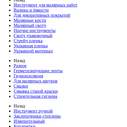
Инструмент для малярных работ
Валики и ёмкости
Для декоративных покрытий
Малярные кисти
Малярный скотч
Прочие инструменты
Скотч упаковочный
Стрейч пленка
Укрывная пленка
Укрывной материал
Назад
Разное
Герметизирующие ленты
Гидроизоляция
Для малярных шнуров
Смазки
Смывка старой краски
Строительная гигиена
Назад
Инструмент ручной
Заклепочники,степлеры
Измерительный
Кордщетки