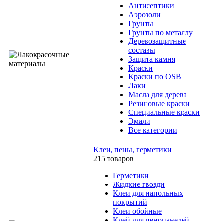
Антисептики
Аэрозоли
Грунты
Грунты по металлу
Деревозащитные
составы
Защита камня
Краски
Краски по OSB
Лаки
Масла для дерева
Резиновые краски
Специальные краски
Эмали
Все категории
Клеи, пены, герметики
215 товаров
Герметики
Жидкие гвозди
Клеи для напольных
покрытий
Клеи обойные
Клей для пенопанелей