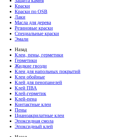
Защита камня
Краски
Краски по OSB
Лаки
Масла для дерева
Резиновые краски
Специальные краски
Эмали
Назад
Клеи, пены, герметики
Герметики
Жидкие гвозди
Клеи для напольных покрытий
Клеи обойные
Клей для пенопанелей
Клей ПВА
Клей-герметик
Клей-пена
Контактные клеи
Пены
Цианоакрилатные клеи
Эпоксидная смола
Эпоксидный клей
Назад