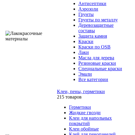
Антисептики
Аэрозоли
Грунты
Грунты по металлу
Деревозащитные
составы
Защита камня
Краски
Краски по OSB
Лаки
Масла для дерева
Резиновые краски
Специальные краски
Эмали
Все категории
Клеи, пены, герметики
215 товаров
Герметики
Жидкие гвозди
Клеи для напольных
покрытий
Клеи обойные
Клей для пенопанелей