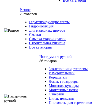
Все категории
Разное
29 товаров
Герметизирующие ленты
Гидроизоляция
Для малярных шнуров
Смазки
Смывка старой краски
Строительная гигиена
Все категории
Инструмент ручной
86 товаров
Заклепочники,степлеры
Измерительный
Кордщетки
Ломы, гвоздодеры
Молотки, кувалды
Монтажные ножи
Отвертки
Пилы, ножовки
Пистолеты для герметиков