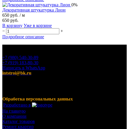
0%
Декоративная штукатурка Лион
650 руб.
/ м
650 руб.
В корзину
Уже в корзине
−
+
Подробное описание
+7 (980) 540-30-89
+7 (919) 183-80-30
Написать в WhatsApp
intstroi@bk.ru
Мы предлагаем широкий ассортимент продукции,
включающий в себя декоративные штукатурки, инструмент
для малярных работ, ручной инструмент, клея, пены,
герметики, лакокрасочные материалы и многое другое.
Обработка персональных данных
Разработано в
На главную
О компании
Каталог товаров
Ремонт квартир