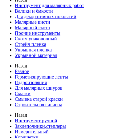
Инструмент для малярных работ
Валики и ёмкости
Для декоративных покрытий
Малярные кисти
Малярный скотч
Прочие инструменты
Скотч упаковочный
Стрейч пленка
Укрывная пленка
Укрывной материал
Назад
Разное
Герметизирующие ленты
Гидроизоляция
Для малярных шнуров
Смазки
Смывка старой краски
Строительная гигиена
Назад
Инструмент ручной
Заклепочники,степлеры
Измерительный
Кордщетки